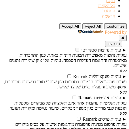
תקנון
סל הקניות
התחבר
הרשמה
Accept All
Reject All
Customize
Powered by
✖
...
הצג עוד
►
עוגיות נחוצות
סטנדרטי
עוגיות נחוצות מאפשרות תכונות חיוניות באתר, כגון התחברויות
מאובטחות והתאמת העדפות הסכמה. עוגיות אלו אינן שומרות נתונים
אישיים.
ללא
►
עוגיות פונקציונליות
Remark
עוגיות פונקציונליות תומכות בתכונות כגון שיתוף תוכן ברשתות חברתיות,
איסוף משוב והפעלת כלים של צד שלישי.
ללא
►
עוגיות אנליטיות
Remark
עוגיות אנליטיות עוקבות אחר אינטראקציות של מבקרים ומספקות
תובנות לגבי מדדים כגון מספר מבקרים, שיעור נטישה ומקורות תנועה.
ללא
►
עוגיות פרסום
Remark
עוגיות פרסום מציגות פרסומות מותאמות אישית על בסיס ביקורים