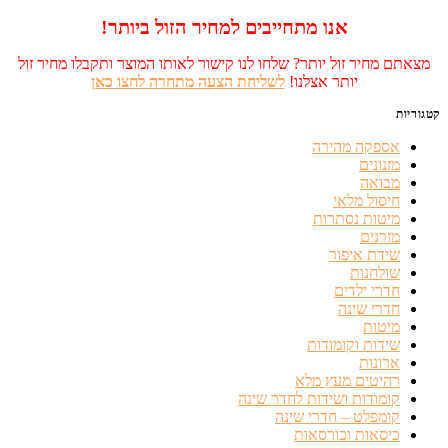
אנו מתחייבים למחיר הזול ביותר!
מצאתם מחיר זול יותר? שלחו לנו קישור לאותו המוצר ותקבלו מחיר זול
יותר אצלנו!
לשליחת הצעה מתחרה לחצו כאן
קטגוריות
אספקה מהירה
מזנונים
מבואה
חיסול מלאי
מיטות נסתרות
מזרנים
שידת איפור
שולחנות
חדרי ילדים
חדרי שינה
מיטות
שידות וקומודות
ארונות
רהיטים מעץ מלא
קומודות ושידות לחדר שינה
קומפלט – חדרי שינה
כיסאות וכורסאות