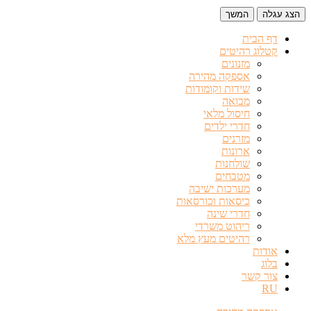
הצג עגלה
המשך
דף הבית
קטלוג רהיטים
מזנונים
אספקה מהירה
שידות וקומודות
מבואה
חיסול מלאי
חדרי ילדים
מזרנים
ארונות
שולחנות
מטבחים
מערכות ישיבה
כיסאות וכורסאות
חדרי שינה
ריהוט משרדי
רהיטים מעץ מלא
אודות
בלוג
צור קשר
RU