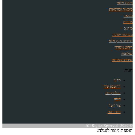
חיסול מלאי
כיסאות וכורסאות
מבואה
מזנונים
מזרנים
מערכות ישיבה
רהיטים מעץ מלא
ריהוט משרדי
שולחנות
שידות וקומודות
חנות
תקנון
החשבון שלי
עגלת קניות
קופה
צור קשר
חוות דעת
© 2026. All Rights Reserved
הוספת מוצר לעגלה: