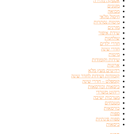
אספקה מהירה
מזנונים
מבואה
חיסול מלאי
מיטות נסתרות
מזרנים
שידת איפור
שולחנות
חדרי ילדים
חדרי שינה
מיטות
שידות וקומודות
ארונות
רהיטים מעץ מלא
קומודות ושידות לחדר שינה
קומפלט – חדרי שינה
כיסאות וכורסאות
ריהוט משרדי
מערכות ישיבה
מטבחים
כורסאות
ספות
ספות פינתיות
כיסאות