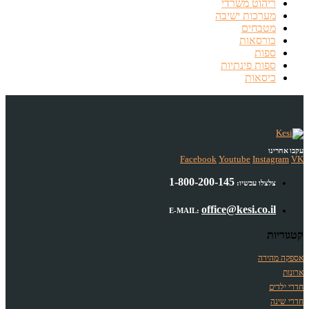
ריהוט משרדי
מערכות ישיבה
מטבחים
כורסאות
ספות
ספות פינתיות
כיסאות
עקבו אחרינו
Facebook
Youtube
Instagram
VK
1-800-200-145
צלצלו עכשיו:
office@kesi.co.il
E-MAIL:
קטגוריות
אספקה מהירה
ארונות
חדרי ילדים
חדרי שינה