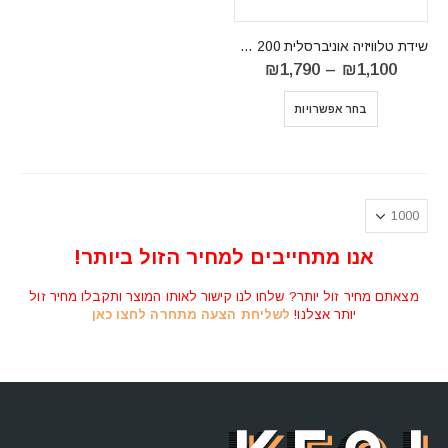
שידת טלוויזיה אוניברסלית RTV AURA 200
טווח
₪
1,790
–
₪
1,100
מחירים:
⁦₪1,100⁩
בחר אפשרויות
עד
⁦₪1,790⁩
אנו מתחייבים למחיר הזול ביותר!
מצאתם מחיר זול יותר? שלחו לנו קישור לאותו המוצר ותקבלו מחיר זול
יותר אצלנו!
לשליחת הצעה מתחרה לחצו כאן