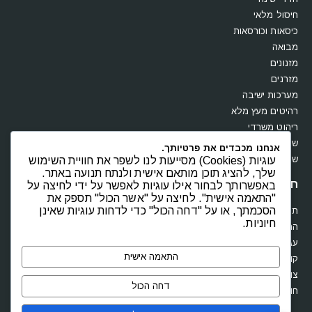
חיסול מלאי
כיסאות וכורסאות
מבואה
מזנונים
מזרנים
מערכות ישיבה
רהיטים מעץ מלא
ריהוט משרדי
שולחנות
אנחנו מכבדים את פרטיותך.
שידות וקומודות
עוגיות (Cookies) מסייעות לנו לשפר את חוויית השימוש
שלך, להציג תוכן מותאם אישית ולנתח תנועה באתר.
חנות
באפשרותך לבחור אילו עוגיות לאפשר על ידי לחיצה על
"התאמה אישית". לחיצה על "אשר הכול" תספק את
הסכמתך, או על "דחה הכול" כדי לדחות עוגיות שאינן
תקנון
חיוניות.
החשבון שלי
עגלת קניות
התאמה אישית
קופה
צור קשר
דחה הכול
חוות דעת