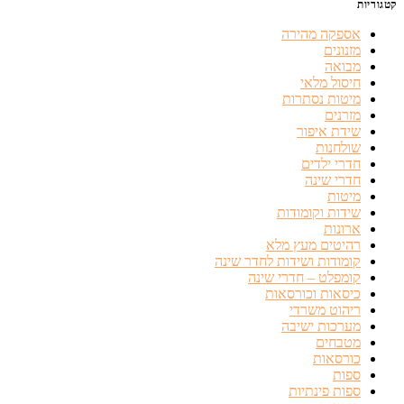
קטגוריות
אספקה מהירה
מזנונים
מבואה
חיסול מלאי
מיטות נסתרות
מזרנים
שידת איפור
שולחנות
חדרי ילדים
חדרי שינה
מיטות
שידות וקומודות
ארונות
רהיטים מעץ מלא
קומודות ושידות לחדר שינה
קומפלט – חדרי שינה
כיסאות וכורסאות
ריהוט משרדי
מערכות ישיבה
מטבחים
כורסאות
ספות
ספות פינתיות