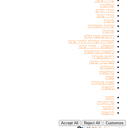
שידת איפור
שולחנות
חדרי ילדים
חדרי שינה
מיטות
שידות וקומודות
ארונות
רהיטים מעץ מלא
קומודות ושידות לחדר שינה
קומפלט – חדרי שינה
כיסאות וכורסאות
ריהוט משרדי
מערכות ישיבה
מטבחים
כורסאות
ספות
ספות פינתיות
כיסאות
תקנון
סל הקניות
התחבר
הרשמה
Accept All
Reject All
Customize