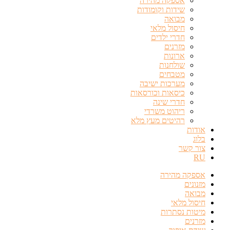
אספקה מהירה
שידות וקומודות
מבואה
חיסול מלאי
חדרי ילדים
מזרנים
ארונות
שולחנות
מטבחים
מערכות ישיבה
כיסאות וכורסאות
חדרי שינה
ריהוט משרדי
רהיטים מעץ מלא
אודות
בלוג
צור קשר
RU
אספקה מהירה
מזנונים
מבואה
חיסול מלאי
מיטות נסתרות
מזרנים