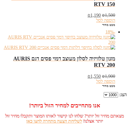
RTV 150
המחיר
המחיר
₪
1,190
₪
1,500
המקורי
הנוכחי
הוספה לסל
היה:
הוא:
מבט מהיר
₪1,190.
₪1,500.
-18%
מזנון טלוויזיה לסלון מעוצב דמוי פסים דגם AURIS
RTV 200
המחיר
המחיר
₪
1,550
₪
1,900
המקורי
הנוכחי
הוספה לסל
היה:
הוא:
מבט מהיר
₪1,550.
₪1,900.
הצג:
אנו מתחייבים למחיר הזול ביותר!
מצאתם מחיר זול יותר? שלחו לנו קישור לאותו המוצר ותקבלו מחיר זול
יותר אצלנו!
לשליחת הצעה מתחרה לחצו כאן