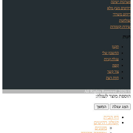
מערכות ישיבה
רהיטים מעץ מלא
ריהוט משרדי
שולחנות
שידות וקומודות
חנות
תקנון
החשבון שלי
עגלת קניות
קופה
צור קשר
חוות דעת
© 2026. All Rights Reserved
הוספת מוצר לעגלה:
הצג עגלה
המשך
דף הבית
קטלוג רהיטים
מזנונים