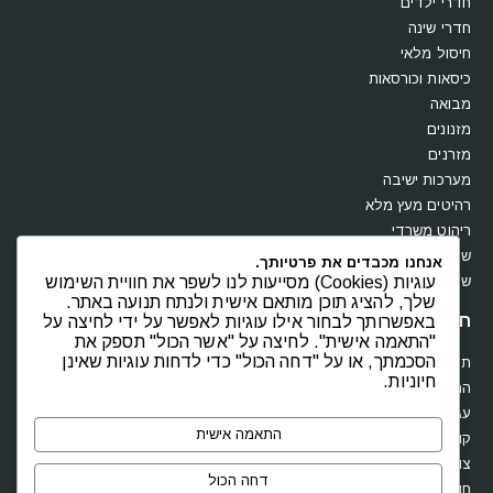
חדרי ילדים
חדרי שינה
חיסול מלאי
כיסאות וכורסאות
מבואה
מזנונים
מזרנים
מערכות ישיבה
רהיטים מעץ מלא
ריהוט משרדי
שולחנות
אנחנו מכבדים את פרטיותך.
שידות וקומודות
עוגיות (Cookies) מסייעות לנו לשפר את חוויית השימוש
שלך, להציג תוכן מותאם אישית ולנתח תנועה באתר.
חנות
באפשרותך לבחור אילו עוגיות לאפשר על ידי לחיצה על
"התאמה אישית". לחיצה על "אשר הכול" תספק את
הסכמתך, או על "דחה הכול" כדי לדחות עוגיות שאינן
תקנון
חיוניות.
החשבון שלי
עגלת קניות
התאמה אישית
קופה
צור קשר
דחה הכול
חוות דעת