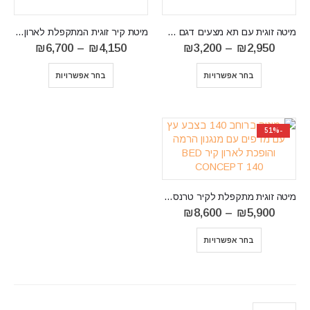
מיטה זוגית עם תא מצעים דגם Paris
מיטת קיר זוגית המתקפלת לארון Concept Pro 140
טווח
טווח
₪
6,700
–
₪
4,150
₪
3,200
–
₪
2,950
מחירים:
מחירים:
⁦₪2,950⁩
בחר אפשרויות
בחר אפשרויות
עד
עד
⁦₪6,700⁩
⁦₪3,200⁩
-51%
מיטה זוגית מתקפלת לקיר טרנספורמר דגם BED CONCEPT 140
טווח
₪
8,600
–
₪
5,900
מחירים:
⁦₪5,900⁩
בחר אפשרויות
עד
⁦₪8,600⁩