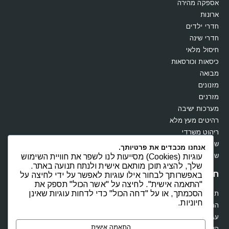
אספקה מהירה
ארונות
חדרי ילדים
חדרי שינה
חיסול מלאי
כיסאות וכורסאות
מבואה
מזנונים
מזרנים
מערכות ישיבה
רהיטים מעץ מלא
ריהוט משרדי
שולחנות
אנחנו מכבדים את פרטיותך.
שידות וקומודות
עוגיות (Cookies) מסייעות לנו לשפר את חוויית השימוש
שלך, להציג תוכן מותאם אישית ולנתח תנועה באתר.
חנות
באפשרותך לבחור אילו עוגיות לאפשר על ידי לחיצה על
"התאמה אישית". לחיצה על "אשר הכול" תספק את
הסכמתך, או על "דחה הכול" כדי לדחות עוגיות שאינן
תקנון
חיוניות.
החשבון שלי
עגלת קניות
התאמה אישית
קופה