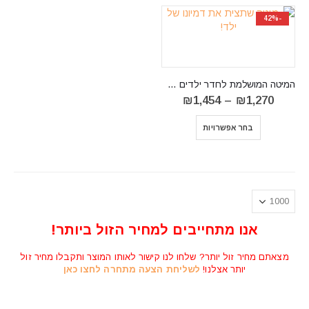
-42%
המיטה המושלמת לחדר ילדים BACCAR
טווח
₪
1,454
–
₪
1,270
מחירים:
⁦₪1,270⁩
בחר אפשרויות
עד
⁦₪1,454⁩
אנו מתחייבים למחיר הזול ביותר!
מצאתם מחיר זול יותר? שלחו לנו קישור לאותו המוצר ותקבלו מחיר זול
יותר אצלנו!
לשליחת הצעה מתחרה לחצו כאן