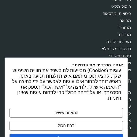
חיסול מלאי
כיסאות וכורסאות
מבואה
מזנונים
מזרנים
מערכות ישיבה
רהיטים מעץ מלא
ריהוט משרדי
שולחנות
אנחנו מכבדים את פרטיותך.
שידות וקומודות
עוגיות (Cookies) מסייעות לנו לשפר את חוויית השימוש
שלך, להציג תוכן מותאם אישית ולנתח תנועה באתר.
חנות
באפשרותך לבחור אילו עוגיות לאפשר על ידי לחיצה על
"התאמה אישית". לחיצה על "אשר הכול" תספק את
הסכמתך, או על "דחה הכול" כדי לדחות עוגיות שאינן
תקנון
חיוניות.
החשבון שלי
עגלת קניות
התאמה אישית
קופה
צור קשר
דחה הכול
חוות דעת