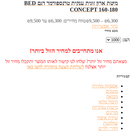
מיטת ארון זוגית ענקית טרנספורמר דגם BED
CONCEPT 160-180
6,300
₪
–
9,500
₪
טווח מחירים: ⁦₪6,300⁩ עד ⁦₪9,500⁩
בחר אפשרויות
מבט מהיר
הצג:
אנו מתחייבים למחיר הזול ביותר!
מצאתם מחיר זול יותר? שלחו לנו קישור לאותו המוצר ותקבלו מחיר זול
יותר אצלנו!
לשליחת הצעה מתחרה לחצו כאן
קטגוריות
אספקה מהירה
מזנונים
מבואה
חיסול מלאי
מיטות נסתרות
מזרנים
שידת איפור
שולחנות
חדרי ילדים