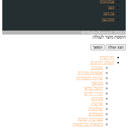
עגלת קניות
קופה
צור קשר
חוות דעת
© 2026. All Rights Reserved
הוספת מוצר לעגלה:
הצג עגלה
המשך
דף הבית
קטלוג רהיטים
מזנונים
אספקה מהירה
שידות וקומודות
מבואה
חיסול מלאי
חדרי ילדים
מזרנים
ארונות
שולחנות
מטבחים
מערכות ישיבה
כיסאות וכורסאות