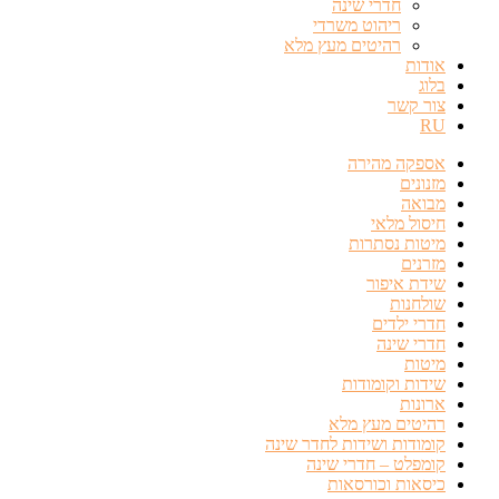
חדרי שינה
ריהוט משרדי
רהיטים מעץ מלא
אודות
בלוג
צור קשר
RU
אספקה מהירה
מזנונים
מבואה
חיסול מלאי
מיטות נסתרות
מזרנים
שידת איפור
שולחנות
חדרי ילדים
חדרי שינה
מיטות
שידות וקומודות
ארונות
רהיטים מעץ מלא
קומודות ושידות לחדר שינה
קומפלט – חדרי שינה
כיסאות וכורסאות