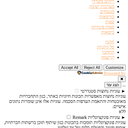
ריהוט משרדי
מערכות ישיבה
מטבחים
כורסאות
ספות
ספות פינתיות
כיסאות
תקנון
סל הקניות
התחבר
הרשמה
Accept All
Reject All
Customize
Powered by
✖
...
הצג עוד
►
עוגיות נחוצות
סטנדרטי
עוגיות נחוצות מאפשרות תכונות חיוניות באתר, כגון התחברויות
מאובטחות והתאמת העדפות הסכמה. עוגיות אלו אינן שומרות נתונים
אישיים.
ללא
►
עוגיות פונקציונליות
Remark
עוגיות פונקציונליות תומכות בתכונות כגון שיתוף תוכן ברשתות חברתיות,
איסוף משוב והפעלת כלים של צד שלישי.