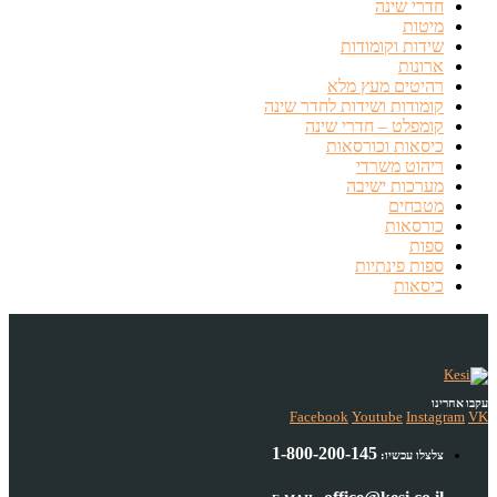
חדרי שינה
מיטות
שידות וקומודות
ארונות
רהיטים מעץ מלא
קומודות ושידות לחדר שינה
קומפלט – חדרי שינה
כיסאות וכורסאות
ריהוט משרדי
מערכות ישיבה
מטבחים
כורסאות
ספות
ספות פינתיות
כיסאות
עקבו אחרינו
Facebook
Youtube
Instagram
VK
1-800-200-145
צלצלו עכשיו: