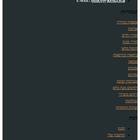
office@kesi.co.il
E-MAIL:
קטגוריות
אספקה מהירה
ארונות
חדרי ילדים
חדרי שינה
חיסול מלאי
כיסאות וכורסאות
מבואה
מזנונים
מזרנים
מערכות ישיבה
רהיטים מעץ מלא
ריהוט משרדי
שולחנות
שידות וקומודות
חנות
תקנון
החשבון שלי