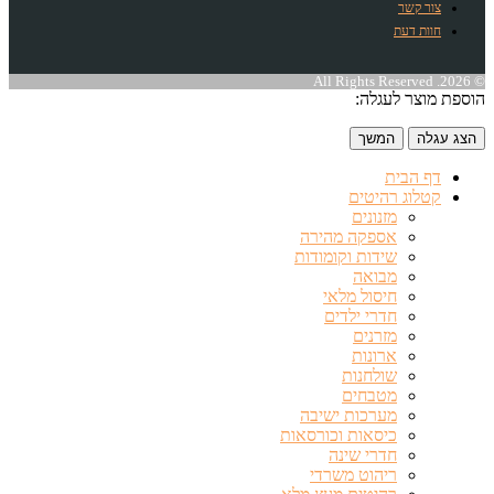
צור קשר
חוות דעת
© 2026. All Rights Reserved
הוספת מוצר לעגלה:
הצג עגלה
המשך
דף הבית
קטלוג רהיטים
מזנונים
אספקה מהירה
שידות וקומודות
מבואה
חיסול מלאי
חדרי ילדים
מזרנים
ארונות
שולחנות
מטבחים
מערכות ישיבה
כיסאות וכורסאות
חדרי שינה
ריהוט משרדי