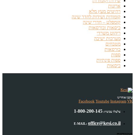
שידות וקומודות
ארונות
רהיטים מעץ מלא
קומודות ושידות לחדר שינה
קומפלט – חדרי שינה
כיסאות וכורסאות
ריהוט משרדי
מערכות ישיבה
מטבחים
כורסאות
ספות
ספות פינתיות
כיסאות
עקבו אחרינו
Facebook
Youtube
Instagram
VK
1-800-200-145
צלצלו עכשיו:
office@kesi.co.il
E-MAIL:
קטגוריות