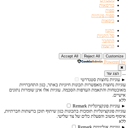
מטבחים
כורסאות
ספות
ספות פינתיות
כיסאות
תקנון
סל הקניות
התחבר
הרשמה
Accept All
Reject All
Customize
Powered by
✖
...
הצג עוד
►
עוגיות נחוצות
סטנדרטי
עוגיות נחוצות מאפשרות תכונות חיוניות באתר, כגון התחברויות
מאובטחות והתאמת העדפות הסכמה. עוגיות אלו אינן שומרות נתונים
אישיים.
ללא
►
עוגיות פונקציונליות
Remark
עוגיות פונקציונליות תומכות בתכונות כגון שיתוף תוכן ברשתות חברתיות,
איסוף משוב והפעלת כלים של צד שלישי.
ללא
►
עוגיות אנליטיות
Remark