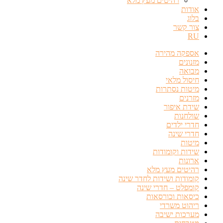
רהיטים מעץ מלא
אודות
בלוג
צור קשר
RU
אספקה מהירה
מזנונים
מבואה
חיסול מלאי
מיטות נסתרות
מזרנים
שידת איפור
שולחנות
חדרי ילדים
חדרי שינה
מיטות
שידות וקומודות
ארונות
רהיטים מעץ מלא
קומודות ושידות לחדר שינה
קומפלט – חדרי שינה
כיסאות וכורסאות
ריהוט משרדי
מערכות ישיבה