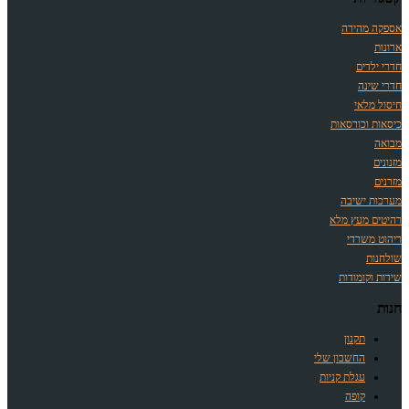
אספקה מהירה
ארונות
חדרי ילדים
חדרי שינה
חיסול מלאי
כיסאות וכורסאות
מבואה
מזנונים
מזרנים
מערכות ישיבה
רהיטים מעץ מלא
ריהוט משרדי
שולחנות
שידות וקומודות
חנות
תקנון
החשבון שלי
עגלת קניות
קופה