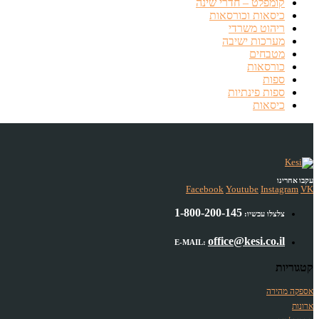
קומפלט – חדרי שינה
כיסאות וכורסאות
ריהוט משרדי
מערכות ישיבה
מטבחים
כורסאות
ספות
ספות פינתיות
כיסאות
עקבו אחרינו
Facebook
Youtube
Instagram
VK
1-800-200-145
צלצלו עכשיו:
office@kesi.co.il
E-MAIL:
קטגוריות
אספקה מהירה
ארונות