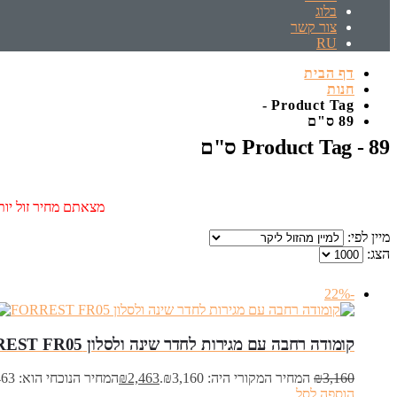
בלוג
צור קשר
RU
דף הבית
חנות
Product Tag -
89 ס"ם
Product Tag - 89 ס"ם
מצאתם מחיר זול יותר
מיין לפי:
הצג:
-22%
‏קומודה ‏רחבה עם מגירות לחדר שינה ולסלון FORREST FR05
3,160
₪
המחיר המקורי היה: ₪3,160.
2,463
₪
המחיר הנוכחי הוא: ₪2,463.
הוספה לסל