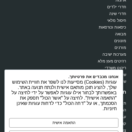
ארונות
חדרי ילדים
חדרי שינה
חיסול מלאי
כיסאות וכורסאות
מבואה
מזנונים
מזרנים
מערכות ישיבה
רהיטים מעץ מלא
ריהוט משרדי
שולחנות
אנחנו מכבדים את פרטיותך.
שידות וקומודות
עוגיות (Cookies) מסייעות לנו לשפר את חוויית השימוש
שלך, להציג תוכן מותאם אישית ולנתח תנועה באתר.
חנות
באפשרותך לבחור אילו עוגיות לאפשר על ידי לחיצה על
"התאמה אישית". לחיצה על "אשר הכול" תספק את
הסכמתך, או על "דחה הכול" כדי לדחות עוגיות שאינן
תקנון
חיוניות.
החשבון שלי
עגלת קניות
התאמה אישית
קופה
צור קשר