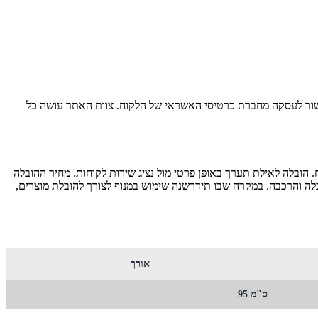
מוצר, קבלת אישור לעסקה מחברת כרטיסי האשראי של הלקוח. צוות האתר עושה כל
בים המרוחקים מהמרכז, כגון: כל המרוחק מכרמיאל שבצפון, כל המרוחק מבאר שבע שבדרום וירושלים יגבו בתשלום נוסף בסך של 150 ש''ח. הובלה לאילת תערך באופן פרטי מול נציג שירות לקוחות. מחיר ההובלה
ת מעלית מסע. כל קומה נוספת כרוכה בתשלום של 50 ש''ח לכל מקומה אל חברת הובלה והרכבה. במקרה שבו תידרשנה שימוש במנוף לצורך להובלת מוצרים,
אורך
ס"מ 95