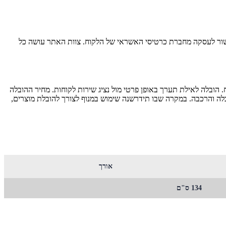
מוצר, קבלת אישור לעסקה מחברת כרטיסי האשראי של הלקוח. צוות האתר עושה כל
בים המרוחקים מהמרכז, כגון: כל המרוחק מכרמיאל שבצפון, כל המרוחק מבאר שבע שבדרום וירושלים יגבו בתשלום נוסף בסך של 150 ש''ח. הובלה לאילת תערך באופן פרטי מול נציג שירות לקוחות. מחיר ההובלה
ת מעלית מסע. כל קומה נוספת כרוכה בתשלום של 50 ש''ח לכל מקומה אל חברת הובלה והרכבה. במקרה שבו תידרשנה שימוש במנוף לצורך להובלת מוצרים,
אורך
134 ס"ם