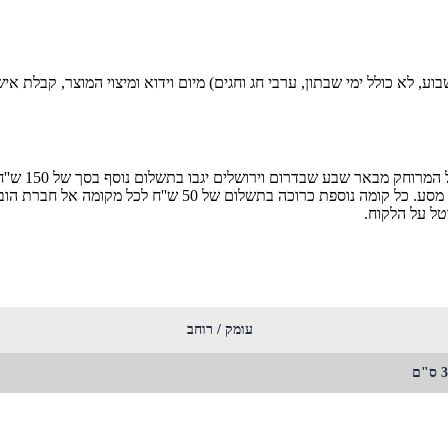
פרים (ימים א'-ה' בשבוע, לא כולל ימי שבתון, ערבי חג וחגים) מיום וידוא ומיצוי ה
הובלה ליישו
הינו עד קומה שלישית ללא מעלית לחילופין כל קומה בתנאי שקיימ
טל על הלקוח.
עומק / רוחב