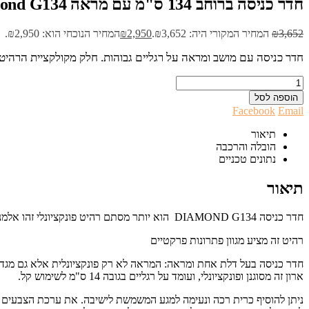
‏חדר כניסה ברוחב 134 ס"מ עם מראה Diamond G134
3,652
₪
המחיר המקורי היה: ₪3,652.
2,950
₪
המחיר הנוכחי הוא: ₪2,950.
‏חדר כניסה עם מושב ומראה על רגליים גבוהות. חלק מקולקציית הרהיטים הגדולה יותר של Diamond. ני
הוספה לסל
Facebook
Email
תיאור
הובלה והרכבה
נתונים טכניים
תיאור
‏חדר כניסה DIAMOND G134 הוא יותר מסתם רהיט פונקציונלי זהו אלמנט דקורטיבי. שנועד לארגן את החלל וליצור קומפוזיציה ייחודית על ידי שילוב עץ אלון מסורתי עם אלמנטים שחורים.
רהיט זה מציע מגוון פתרונות פרקטיים
‏חדר כניסה בעל דלת אחת ומראה: המראה לא רק פונקציונלית אלא גם מגדיל
ארון זה מסוגנן ופונקציונלי, ועומד על רגליים בגובה 14 ס"מ לשימוש קל.
ניתן להוסיף כרית רכה ונעימה למגע המשמשת לישיבה. את ערכת הצבעים