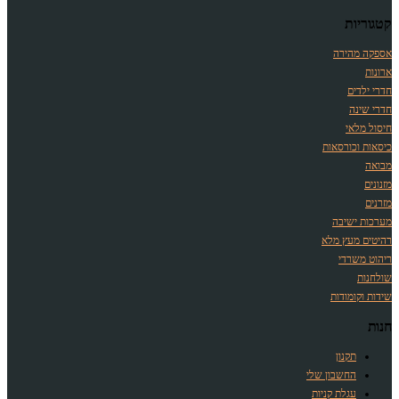
קטגוריות
אספקה מהירה
ארונות
חדרי ילדים
חדרי שינה
חיסול מלאי
כיסאות וכורסאות
מבואה
מזנונים
מזרנים
מערכות ישיבה
רהיטים מעץ מלא
ריהוט משרדי
שולחנות
שידות וקומודות
חנות
תקנון
החשבון שלי
עגלת קניות