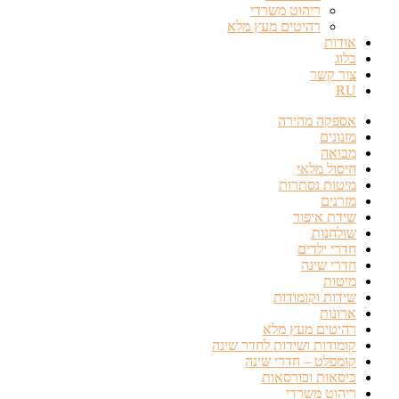
ריהוט משרדי
רהיטים מעץ מלא
אודות
בלוג
צור קשר
RU
אספקה מהירה
מזנונים
מבואה
חיסול מלאי
מיטות נסתרות
מזרנים
שידת איפור
שולחנות
חדרי ילדים
חדרי שינה
מיטות
שידות וקומודות
ארונות
רהיטים מעץ מלא
קומודות ושידות לחדר שינה
קומפלט – חדרי שינה
כיסאות וכורסאות
ריהוט משרדי