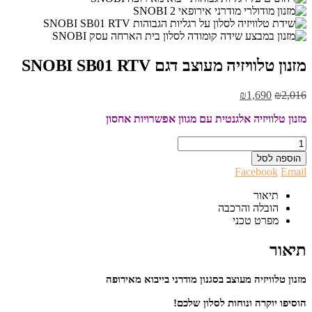
מזנון טלוויזיה מעוצב דגם SNOBI SB01 RTV
המחיר
המחיר
₪
1,690
₪
2,016
המקורי
הנוכחי
מזנון טלוויזיה אלגנטית עם מגוון אפשרויות אחסון
היה:
הוא:
₪1,690.
₪2,016.
הוספה לסל
Facebook
Email
תיאור
הובלה והרכבה
מפרט טכני
תיאור
מזנון טלוויזיה מעוצב בסגנון מודרני בייבוא מאירופה
הוסיפו יוקרה ונוחות לסלון שלכם!