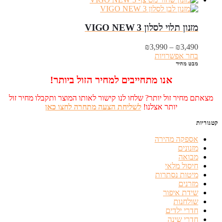
מזנון תלוי לסלון VIGO NEW 3
טווח
₪
3,990
–
₪
3,490
מחירים:
בחר אפשרויות
מבט מהיר
עד
אנו מתחייבים למחיר הזול ביותר!
מצאתם מחיר זול יותר? שלחו לנו קישור לאותו המוצר ותקבלו מחיר זול
יותר אצלנו!
לשליחת הצעה מתחרה לחצו כאן
קטגוריות
אספקה מהירה
מזנונים
מבואה
חיסול מלאי
מיטות נסתרות
מזרנים
שידת איפור
שולחנות
חדרי ילדים
חדרי שינה