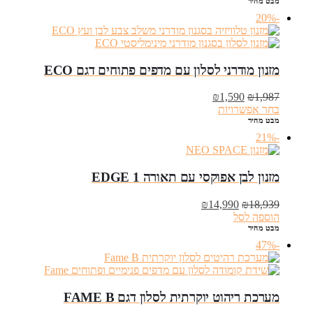
מבט מהיר
עד
-20%
מזנון מודרני לסלון עם מדפים פתוחים דגם ECO
המחיר
המחיר
₪
1,590
₪
1,987
המקורי
הנוכחי
בחר אפשרויות
היה:
הוא:
מבט מהיר
₪1,590.
₪1,987.
-21%
מזנון לבן אפוקסי עם תאורה EDGE 1
המחיר
המחיר
₪
14,990
₪
18,939
המקורי
הנוכחי
הוספה לסל
היה:
הוא:
מבט מהיר
₪14,990.
₪18,939.
-47%
מערכת ריהוט יוקרתית לסלון דגם FAME B