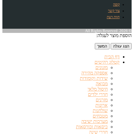
קופה
צור קשר
חוות דעת
© 2026. All Rights Reserved
הוספת מוצר לעגלה:
הצג עגלה
המשך
דף הבית
קטלוג רהיטים
מזנונים
אספקה מהירה
שידות וקומודות
מבואה
חיסול מלאי
חדרי ילדים
מזרנים
ארונות
שולחנות
מטבחים
מערכות ישיבה
כיסאות וכורסאות
חדרי שינה