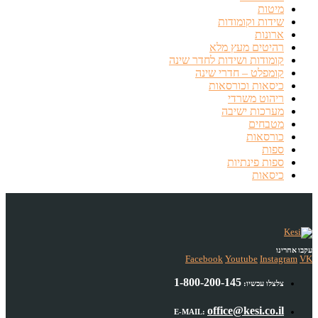
מיטות
שידות וקומודות
ארונות
רהיטים מעץ מלא
קומודות ושידות לחדר שינה
קומפלט – חדרי שינה
כיסאות וכורסאות
ריהוט משרדי
מערכות ישיבה
מטבחים
כורסאות
ספות
ספות פינתיות
כיסאות
עקבו אחרינו
Facebook
Youtube
Instagram
VK
1-800-200-145
צלצלו עכשיו:
office@kesi.co.il
E-MAIL: