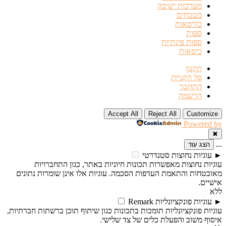
מערכות ישיבה
מטבחים
כורסאות
ספות
ספות פינתיות
כיסאות
תקנון
סל הקניות
התחבר
הרשמה
Accept All
Reject All
Customize
Powered by
✖
...
הצג עוד
►
עוגיות נחוצות
סטנדרטי
עוגיות נחוצות מאפשרות תכונות חיוניות באתר, כגון התחברויות
מאובטחות והתאמת העדפות הסכמה. עוגיות אלו אינן שומרות נתונים
אישיים.
ללא
►
עוגיות פונקציונליות
Remark
עוגיות פונקציונליות תומכות בתכונות כגון שיתוף תוכן ברשתות חברתיות,
איסוף משוב והפעלת כלים של צד שלישי.