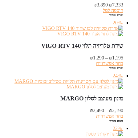
המחיר
המחיר
₪
3,890
₪
7,333
המקורי
הנוכחי
הוספה לסל
היה:
הוא:
מבט מהיר
₪3,890.
₪7,333.
-20%
שידת טלוויזיה תלוי VIGO RTV 140
טווח
₪
1,290
–
₪
1,195
מחירים:
בחר אפשרויות
מבט מהיר
עד
-24%
מזנון מעוצב לסלון MARGO
טווח
₪
2,490
–
₪
2,190
מחירים:
בחר אפשרויות
מבט מהיר
עד
-22%