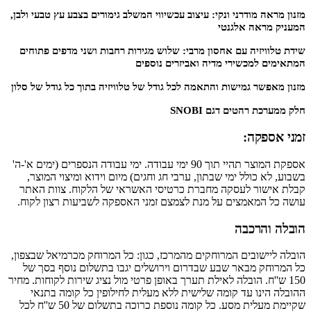
מזנון מראה מודרני ונקי: עיצוב עכשיווי המשלב גימורים בצבע עץ טבעי ולבן,
המעניק מראה אלגנטי
שידת טלוויזיה עם אחסון מרבי: שלוש מגירות רחבות ושני מדפים פתוחים
המתאימים למכשירי מדיה ואביזרים נוספים
מזנון מאפשר גמישות והתאמה לכל גודל של טלוויזיה בתוך כל גודל של סלון
חלק ממערכת רהטים דגם SNOBI
זמני אספקה:
אספקת המוצר תהיי תוך 90 ימי עבודה. ימי עבודה הנספרים (ימים א'-ה'
בשבוע, לא כולל ימי שבתון, ערבי חג וחגים) מיום וידוא ומיצוי המוצר,
קבלת אישור לעסקה מחברת כרטיסי האשראי של הלקוח. צוות האתר
עושה כל המאמצים על מנת לצמצם זמני האספקה לשביעות רצון לקוח.
הובלה והרכבה
הובלה ליישובים המרוחקים מהמרכז, כגון: כל המרוחק מכרמיאל שבצפון,
כל המרוחק מבאר שבע שבדרום וירושלים יגבו בתשלום נוסף בסך של
150 ש''ח. הובלה לאילת תערך באופן פרטי מול נציג שירות לקוחות. מחיר
ההובלה הינו עד קומה שלישית ללא מעלית לחילופין כל קומה בתנאי
שקיימת מעלית מסע. כל קומה נוספת כרוכה בתשלום של 50 ש''ח לכל