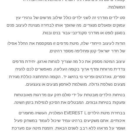
המושלמת.
סט ילדים מודרני זה לשני ילדים כולל שילוב מרשים של גרגירי עץ
עמוקים ופאנלים מנוגדים. מה שהופך אותו לבחירה מצוינת לעיצוב פנים
בסגנון לופט או מודרני סקנדינבי עבור בנים ובנות.
הודות לעיצוב הייחודי שלה, מיטת מדפים זו ממקסמת את החלל אפילו
של חדר ישראלי קטן ומחליפה מספר רהיטים.
עיצוב המיטה מספק את כל מה שצריך לנוחות וארגון. יחידת מדפים
צדדית מרווחת ומדף ארוך בקומה העליונה. מאפשרים לכם להניח
ספרים, גאדג'טים ופריטי נוי בהישג יד. הקומה התחתונה כוללת מגירת
מצעים נשלפת גדולה. מושלמת לאחסון מצעים או צעצועים.
בטיחות הילדים מובטחת על ידי סולם חזק עם מדרגות מאובטחות
ומעקות בטיחות גבוהים. המבטלים את הסיכון לנפילות בזמן השינה.
בבחירת מיטת הילדים EVEREST L הפולנית, העשויה מחומרים
איכותיים. אתם משקיעים ברהיט עמיד שיכול לעמוד במשחק פעיל
ושומר על מראהו ללא רבב לשנים הבאות. הזמנת מיטה עם מערכת