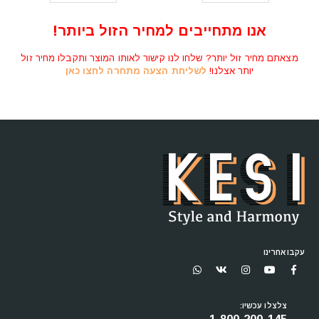
מיטה וחצי מתקפלת לארון קיר דגם TEDDY 120
המחיר
המחיר
₪
5,590
₪
7,090
המקורי
הנוכחי
אנו מתחייבים למחיר הזול ביותר!
היה:
הוא:
בחר אפשרויות
₪5,590.
₪7,090.
מצאתם מחיר זול יותר? שלחו לנו קישור לאותו המוצר ותקבלו מחיר זול
יותר אצלנו!
לשליחת הצעה מתחרה לחצו כאן
עקבו אחרינו