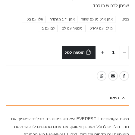
₪6,290.
₪7,784.
שניתן לרכוש בנפרד.
צבע
אלון ארטיסן עם שחור
אלון זהוב מגרנדה
אלון עם בטון
מולבן עם גרפיט
סונומה עם לבן
לבן עם בז
הוספה לסל
תיאור
מיטת הקומותיים EVEREST L היא סט ריהוט רב תכליתי שיהפוך את
חדר הילדים לחלל מאורגן ומסוגנן. אם אתם מתכננים לרכוש מיטת
קומותיים עם מדפים ומגירות. דגם EVEREST L הוא הבחירה