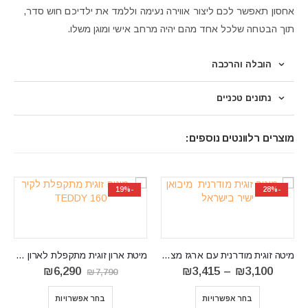
אחסון תאפשר לכם ליצור אווירה נעימה וללמד את ילדיכם חוש סדר,
תוך הבטחה שלכל אחד מהם יהיה מרחב אישי ומוגן משלו.
הובלה והרכבה
נתונים טכניים
מוצרים רלוונטים נוספים:
-21%
-19%
Mati
מיטת ארון זוגית מתקפלת לארון קיר דגם TEDDY 160
המחיר
המחיר
₪
6,290
₪
7,790
ים:
המקורי
הנוכחי
⁦₪3,100⁩
היה:
הוא:
בחר אפשרויות
₪6,290.
₪7,790.