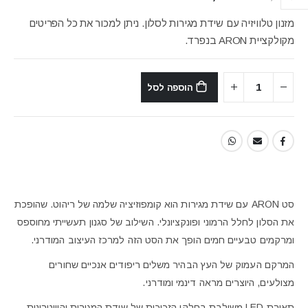
המקורי
הנוכחי
היה:
הוא:
מזנון טלוויזיה עם שידת מגירות לסלון. ניתן למכור את כל הפריטים
₪9,190.
₪11,178.
מקולקציית ARON בנפרד.
הוספה לסל
סט ARON עם שידת מגירות הוא קומפוזיציה שלמה של ריהוט. שהופכת
את הסלון לחלל הרמוני ופונקציונלי. השילוב של סגנון תעשייתי מחוספס
ומרקמים טבעיים חמים הופך את הסט הזה למרכז העיצוב המודרני.
המרקם העמוק של העץ הבהיר משלים ריפודים אנכיים שחורים
מצולעים, היוצרים מראה דינמי ומודרני.
תאורת LED משולבת בחלקי הזכוכית של שידת המגירות והוויטרינות