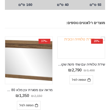
93 ס"ם
40 ס"ם
160 ס"ם
מוצרים רלוונטים נוספים:
-22%
-37%
₪
מראה עם מסגרת עץ מלא VELVET 80
קומודה רחבה שתי דלתות דגם RUSO
המחיר
המחיר
טווח
₪
2,850
–
₪
2,590
₪
1,350
₪
2,150
המקורי
הנוכחי
מחירים:
היה:
הוא:
הוספה לסל
בחר אפשרויות
₪2,150.
₪1,350.
עד