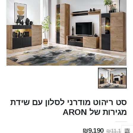
סט ריהוט מודרני לסלון עם שידת
מגירות של ARON
המחיר
המחיר
₪
9,190
₪
11,178