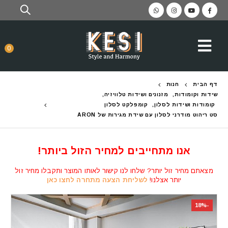
0
דף הבית
חנות
שידות וקומודות
,
מזנונים ושידות טלוויזיה
,
קומודות ושידות לסלון
,
קומפלקט לסלון
סט ריהוט מודרני לסלון עם שידת מגירות של ARON
אנו מתחייבים למחיר הזול ביותר!
מצאתם מחיר זול יותר? שלחו לנו קישור לאותו המוצר ותקבלו מחיר זול
יותר אצלנו!
לשליחת הצעה מתחרה לחצו כאן
-18%