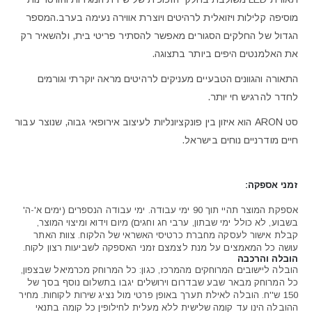
מוסיפה קלילות ויזואלית לרהיטים ויוצרת אווירה נעימה בערב.המספר
הגדול של החלקים הסגורים מאפשר להסתיר פריטי בית, ולהשאיר רק
את האלמנטים היפים ביותר בתצוגה.
התאורה והגוונים הטבעיים מעניקים לרהיטים מראה יוקרתי וגורמים
לחדר להרגיש חי יותר.
סט ARON הוא איזון בין פונקציונליות לעיצוב אירופאי גבוה, שנוצר עבור
חיים מודרניים נוחים בישראל.
זמני אספקה:
אספקת המוצר תהיי תוך 90 ימי עבודה. ימי עבודה הנספרים (ימים א'-ה'
בשבוע, לא כולל ימי שבתון, ערבי חג וחגים) מיום וידוא ומיצוי המוצר,
קבלת אישור לעסקה מחברת כרטיסי האשראי של הלקוח. צוות האתר
עושה כל המאמצים על מנת לצמצם זמני האספקה לשביעות רצון לקוח.
הובלה והרכבה
הובלה ליישובים המרוחקים מהמרכז, כגון: כל המרוחק מכרמיאל שבצפון,
כל המרוחק מבאר שבע שבדרום וירושלים יגבו בתשלום נוסף בסך של
150 ש''ח. הובלה לאילת תערך באופן פרטי מול נציג שירות לקוחות. מחיר
ההובלה הינו עד קומה שלישית ללא מעלית לחילופין כל קומה בתנאי