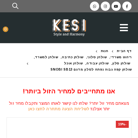
0
דף הבית
חנות
ריהוט משרדי
,
שולחן סלוני
,
שולחן כתיבה
,
שולחן למשרד
,
שולחן סלון
,
שולחן עבודה
,
שולחן אוכל
שולחן קפה גבוה נפתח לסלון מדגם SNOBI SB13
אנו מתחייבים למחיר הזול ביותר!
מצאתם מחיר זול יותר? שלחו לנו קישור לאותו המוצר ותקבלו מחיר זול
יותר אצלנו!
לשליחת הצעה מתחרה לחצו כאן
-19%