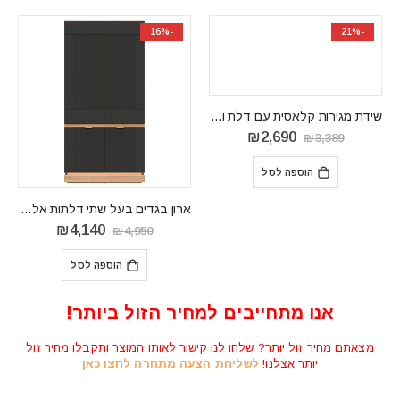
-16%
-21%
שידת מגירות קלאסית עם דלת ומגירות LISSO LI03
המחיר
המחיר
₪
2,690
₪
3,389
המקורי
הנוכחי
היה:
הוא:
הוספה לסל
₪2,690.
₪3,389.
ארון בגדים בעל שתי דלתות אלגנטי ופונקציונלי MILTON08
המחיר
המחיר
₪
4,140
₪
4,950
המקורי
הנוכחי
היה:
הוא:
הוספה לסל
₪4,140.
₪4,950.
אנו מתחייבים למחיר הזול ביותר!
מצאתם מחיר זול יותר? שלחו לנו קישור לאותו המוצר ותקבלו מחיר זול
יותר אצלנו!
לשליחת הצעה מתחרה לחצו כאן