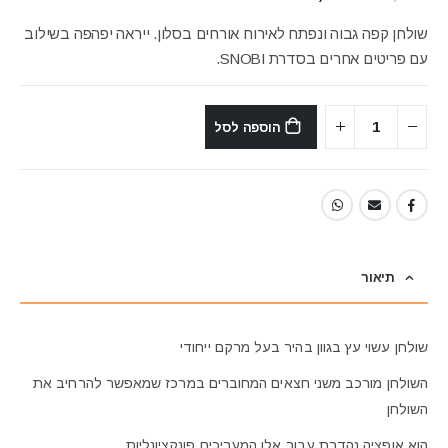
המקורי
הנוכחי
היה:
הוא:
שולחן קפה גבוה ונפתח לאירוח אורחים בסלון. ייראה יפהפה בשילוב
₪1,350.
₪1,676.
עם פריטים אחרים בסדרת SNOBI.
הוספה לסל
תיאור
שולחן עשוי עץ בגוון בהיר בעל מרקם ייחודי
השולחן מורכב משני חצאים המחוברים במרכז ש‏מאפשר להרחיב את
השולחן
הוא אופציה נהדרת עבור אלו המעריכים פונקציונליות.