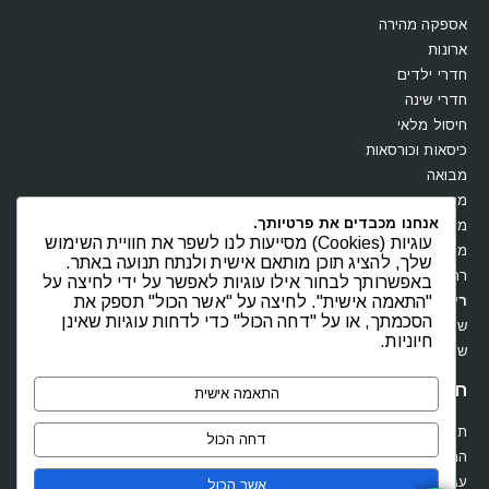
אספקה מהירה
ארונות
חדרי ילדים
חדרי שינה
חיסול מלאי
כיסאות וכורסאות
מבואה
מזנונים
אנחנו מכבדים את פרטיותך.
מזרנים
עוגיות (Cookies) מסייעות לנו לשפר את חוויית השימוש
מערכות ישיבה
שלך, להציג תוכן מותאם אישית ולנתח תנועה באתר.
רהיטים מעץ מלא
באפשרותך לבחור אילו עוגיות לאפשר על ידי לחיצה על
"התאמה אישית". לחיצה על "אשר הכול" תספק את
ריהוט משרדי
הסכמתך, או על "דחה הכול" כדי לדחות עוגיות שאינן
שולחנות
חיוניות.
שידות וקומודות
חנות
התאמה אישית
תקנון
דחה הכול
החשבון שלי
אשר הכול
עגלת קניות