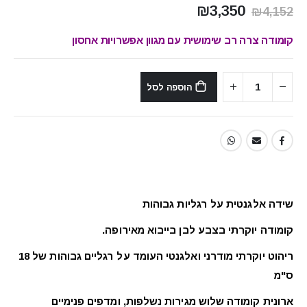
המחיר
המחיר
₪
3,350
₪
4,152
המקורי
הנוכחי
היה:
הוא:
קומודה צרה רב שימושית עם מגוון אפשרויות אחסון
₪3,350.
₪4,152.
הוספה לסל
שידה אלגנטית על רגליות גבוהות
קומודה יוקרתי בצבע לבן בייבוא מאירופה.
ריהוט יוקרתי מודרני ואלגנטי העומד על רגליים גבוהות של 18
ס"מ
ארונית קומודה שלוש מגירות נשלפות, ומדפים פנימיים