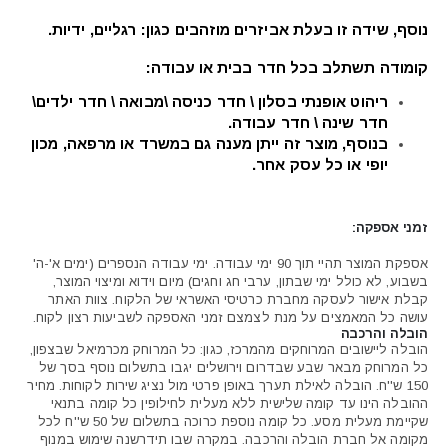
נוסף, שידה זו בעלת אביזרים מוזהבים כגון: רגליים, ידיות.
קומודה תשתלב בכל חדר בבית או עבודה:
ריהוט אופנתי בסלון \ חדר כניסה \מבואה \ חדר ילדים\
חדר שינה \ חדר עבודה.
בנוסף, מוצר זה ייתן מענה גם במשרד או מרפאה, מכון
יופי או כל עסק אחר.
זמני אספקה:
אספקת המוצר תהיי תוך 90 ימי עבודה. ימי עבודה הנספרים (ימים א'-ה'
בשבוע, לא כולל ימי שבתון, ערבי חג וחגים) מיום וידוא ומיצוי המוצר,
קבלת אישור לעסקה מחברת כרטיסי האשראי של הלקוח. צוות האתר
עושה כל המאמצים על מנת לצמצם זמני האספקה לשביעות רצון לקוח.
הובלה והרכבה
הובלה ליישובים המרוחקים מהמרכז, כגון: כל המרוחק מכרמיאל שבצפון,
כל המרוחק מבאר שבע שבדרום וירושלים יגבו בתשלום נוסף בסך של
150 ש''ח. הובלה לאילת תערך באופן פרטי מול נציג שירות לקוחות. מחיר
ההובלה הינו עד קומה שלישית ללא מעלית לחילופין כל קומה בתנאי
שקיימת מעלית מסע. כל קומה נוספת כרוכה בתשלום של 50 ש''ח לכל
מקומה אל חברת הובלה והרכבה. במקרה שבו תידרשנה שימוש במנוף