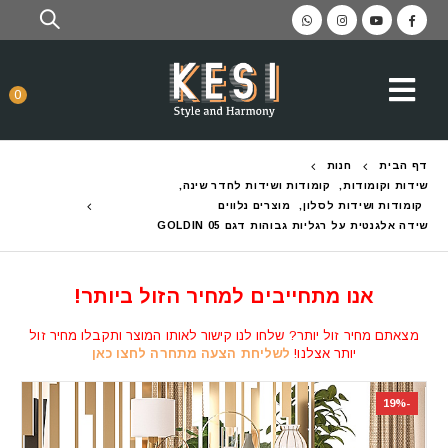
0
דף הבית
חנות
שידות וקומודות
,
קומודות ושידות לחדר שינה
,
קומודות ושידות לסלון
,
מוצרים נלווים
שידה אלגנטית על רגליות גבוהות דגם GOLDIN 05
אנו מתחייבים למחיר הזול ביותר!
מצאתם מחיר זול יותר? שלחו לנו קישור לאותו המוצר ותקבלו מחיר זול
יותר אצלנו!
לשליחת הצעה מתחרה לחצו כאן
-19%