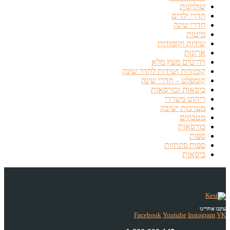
שולחנות
חדרי ילדים
חדרי שינה
מיטות
שידות וקומודות
ארונות
רהיטים מעץ מלא
קומודות ושידות לחדר שינה
קומפלט – חדרי שינה
כיסאות וכורסאות
ריהוט משרדי
מערכות ישיבה
מטבחים
כורסאות
ספות
ספות פינתיות
כיסאות
עקבו אחרינו
Facebook
Youtube
Instagram
VK