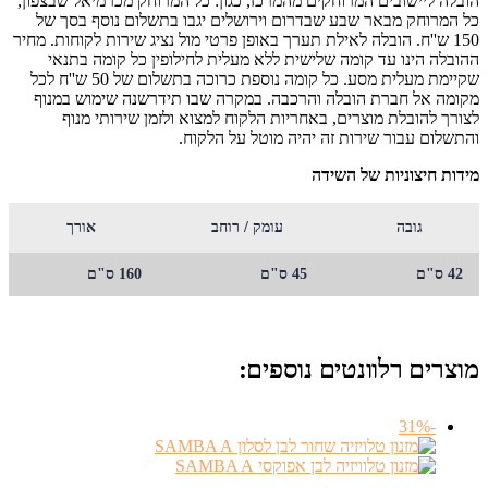
הובלה ליישובים המרוחקים מהמרכז, כגון: כל המרוחק מכרמיאל שבצפון,
כל המרוחק מבאר שבע שבדרום וירושלים יגבו בתשלום נוסף בסך של
150 ש''ח. הובלה לאילת תערך באופן פרטי מול נציג שירות לקוחות. מחיר
ההובלה הינו עד קומה שלישית ללא מעלית לחילופין כל קומה בתנאי
שקיימת מעלית מסע. כל קומה נוספת כרוכה בתשלום של 50 ש''ח לכל
מקומה אל חברת הובלה והרכבה. במקרה שבו תידרשנה שימוש במנוף
לצורך להובלת מוצרים, באחריות הלקוח למצוא ולזמן שירותי מנוף
והתשלום עבור שירות זה יהיה מוטל על הלקוח.
מידות חיצוניות של השידה
גובה
עומק / רוחב
אורך
42 ס"ם
45 ס"ם
160 ס"ם
מוצרים רלוונטים נוספים:
-31%