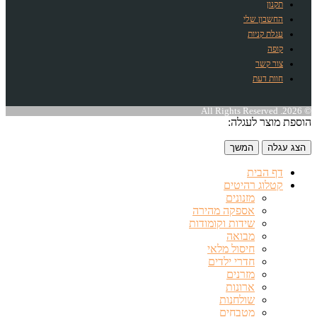
תקנון
החשבון שלי
עגלת קניות
קופה
צור קשר
חוות דעת
© 2026. All Rights Reserved
הוספת מוצר לעגלה:
הצג עגלה
המשך
דף הבית
קטלוג רהיטים
מזנונים
אספקה מהירה
שידות וקומודות
מבואה
חיסול מלאי
חדרי ילדים
מזרנים
ארונות
שולחנות
מטבחים