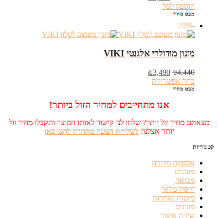
המקורי
הנוכחי
הוספה לסל
היה:
הוא:
מבט מהיר
₪2,450.
₪3,208.
-21%
מזנון מודולרי אלגנטי VIKI
המחיר
המחיר
₪
3,490
₪
4,440
המקורי
הנוכחי
בחר אפשרויות
היה:
הוא:
מבט מהיר
₪3,490.
₪4,440.
אנו מתחייבים למחיר הזול ביותר!
מצאתם מחיר זול יותר? שלחו לנו קישור לאותו המוצר ותקבלו מחיר זול
יותר אצלנו!
לשליחת הצעה מתחרה לחצו כאן
קטגוריות
אספקה מהירה
מזנונים
מבואה
חיסול מלאי
מיטות נסתרות
מזרנים
שידת איפור