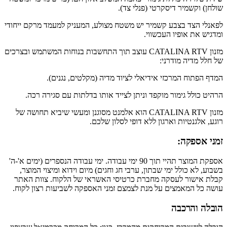
שולחן) וקשמיר דיסקרטי (פנלי צד).
לפאנלי הצד בצבע קשמיר יש משטח מצולע, המעניק למעמד מרקם ייחודי
ומדגיש את אופיו העכשווי.
מזנון CATALINA RTV עוצב תוך התחשבות בנוחות המשתמש ובצרכים
של חלל מדיה מודרני:
המדף הפתוח המרכזי אידיאלי לציוד מדיה (מקלטים, נגנים).
הרהיט כולל גימור מוקפד וניתן לצייד אותו בדלתות עם סגירה רכה.
מזנון CATALINA RTV הוא אלמנט מסוגנן ומעשי שיביא תחושה של
רוגע, אלגנטיות וארגון ללא דופי לסלון שלכם.
זמני אספקה:
אספקת המוצר תהיי תוך 90 ימי עבודה. ימי עבודה הנספרים (ימים א'-ה'
בשבוע, לא כולל ימי שבתון, ערבי חג וחגים) מיום וידוא ומיצוי המוצר,
קבלת אישור לעסקה מחברת כרטיסי האשראי של הלקוח. צוות האתר
עושה כל המאמצים על מנת לצמצם זמני האספקה לשביעות רצון לקוח.
הובלה והרכבה