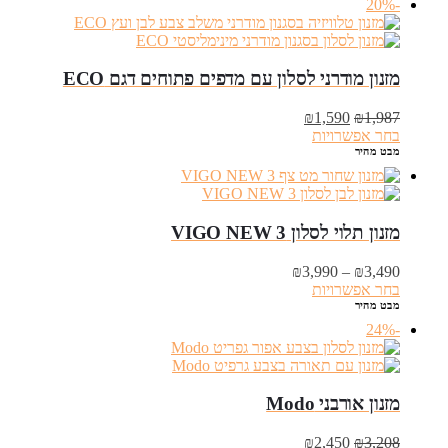
-20%
מזנון מודרני לסלון עם מדפים פתוחים דגם ECO
המחיר
המחיר
₪
1,590
₪
1,987
המקורי
הנוכחי
בחר אפשרויות
היה:
הוא:
מבט מהיר
₪1,590.
₪1,987.
מזנון תלוי לסלון VIGO NEW 3
טווח
₪
3,990
–
₪
3,490
מחירים:
בחר אפשרויות
מבט מהיר
עד
-24%
מזנון אורבני Modo
המחיר
המחיר
₪
2,450
₪
3,208