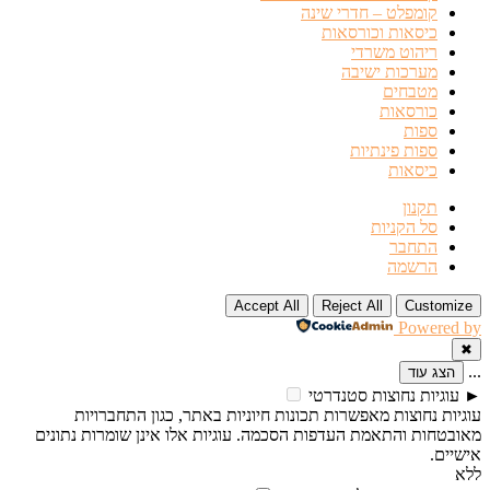
קומפלט – חדרי שינה
כיסאות וכורסאות
ריהוט משרדי
מערכות ישיבה
מטבחים
כורסאות
ספות
ספות פינתיות
כיסאות
תקנון
סל הקניות
התחבר
הרשמה
Accept All
Reject All
Customize
Powered by
✖
...
הצג עוד
►
עוגיות נחוצות
סטנדרטי
עוגיות נחוצות מאפשרות תכונות חיוניות באתר, כגון התחברויות
מאובטחות והתאמת העדפות הסכמה. עוגיות אלו אינן שומרות נתונים
אישיים.
ללא