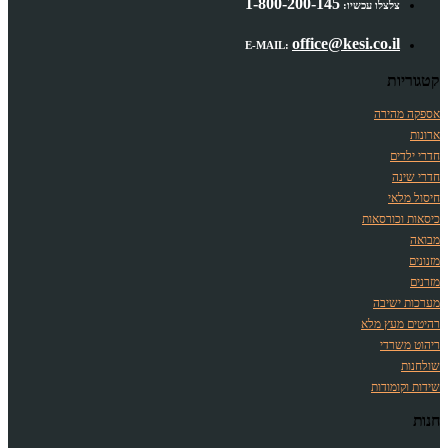
1-800-200-145
צלצלו עכשיו:
office@kesi.co.il
E-MAIL:
קטגוריות
אספקה מהירה
ארונות
חדרי ילדים
חדרי שינה
חיסול מלאי
כיסאות וכורסאות
מבואה
מזנונים
מזרנים
מערכות ישיבה
רהיטים מעץ מלא
ריהוט משרדי
שולחנות
שידות וקומודות
חנות