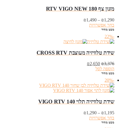
מזנון צף RTV VIGO NEW 180
טווח
₪
1,490
–
₪
1,290
מחירים:
בחר אפשרויות
מבט מהיר
עד
-22%
שידת טלוויזיה מעוצבת CROSS RTV
המחיר
המחיר
₪
2,650
₪
3,376
המקורי
הנוכחי
הוספה לסל
היה:
הוא:
מבט מהיר
₪2,650.
₪3,376.
-20%
שידת טלוויזיה תלוי VIGO RTV 140
טווח
₪
1,290
–
₪
1,195
מחירים:
בחר אפשרויות
מבט מהיר
עד