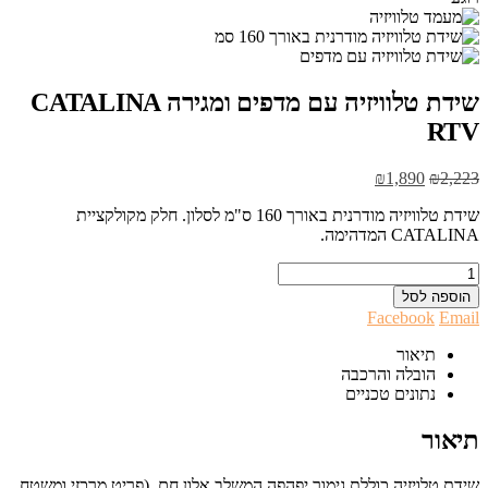
שידת טלוויזיה עם מדפים ומגירה CATALINA
RTV
המחיר
המחיר
₪
1,890
₪
2,223
המקורי
הנוכחי
שידת טלוויזיה מודרנית באורך 160 ס"מ לסלון. חלק מקולקציית
היה:
הוא:
CATALINA המדהימה.
₪1,890.
₪2,223.
הוספה לסל
Facebook
Email
תיאור
הובלה והרכבה
נתונים טכניים
תיאור
שידת טלויזיה כוללת גימור יפהפה המשלב אלון חם. (פריט מרכזי ומשטח