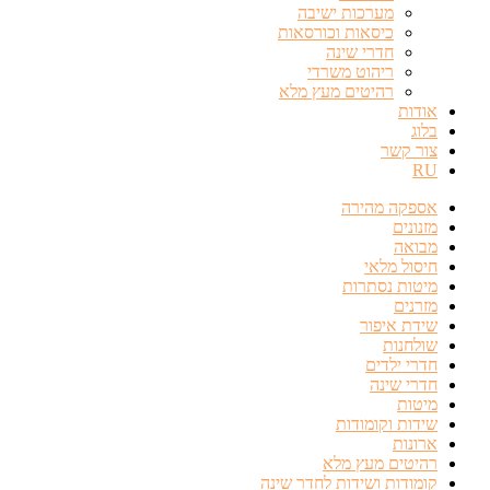
מערכות ישיבה
כיסאות וכורסאות
חדרי שינה
ריהוט משרדי
רהיטים מעץ מלא
אודות
בלוג
צור קשר
RU
אספקה מהירה
מזנונים
מבואה
חיסול מלאי
מיטות נסתרות
מזרנים
שידת איפור
שולחנות
חדרי ילדים
חדרי שינה
מיטות
שידות וקומודות
ארונות
רהיטים מעץ מלא
קומודות ושידות לחדר שינה