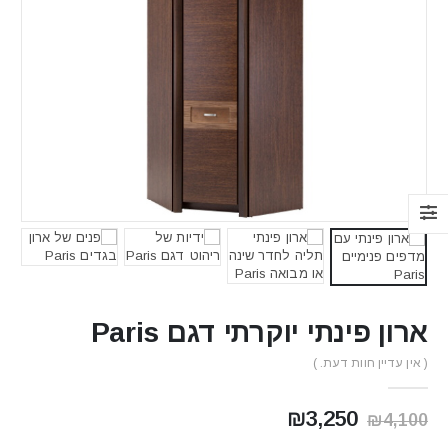
ארון פינתי יוקרתי דגם Paris
( אין עדיין חוות דעת. )
המחיר
המחיר
₪
3,250
₪
4,100
המקורי
הנוכחי