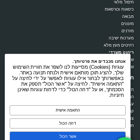
חדרי ילדים
חדרי שינה
חיסול מלאי
כיסאות וכורסאות
מבואה
מזנונים
מזרנים
מערכות ישיבה
רהיטים מעץ מלא
אנחנו מכבדים את פרטיותך.
ריהוט משרדי
עוגיות (Cookies) מסייעות לנו לשפר את חוויית השימוש
שולחנות
שלך, להציג תוכן מותאם אישית ולנתח תנועה באתר.
באפשרותך לבחור אילו עוגיות לאפשר על ידי לחיצה על
שידות וקומודות
"התאמה אישית". לחיצה על "אשר הכול" תספק את
הסכמתך, או על "דחה הכול" כדי לדחות עוגיות שאינן
חנות
חיוניות.
תקנון
החשבון שלי
התאמה אישית
עגלת קניות
דחה הכול
קופה
צור קשר
אשר הכול
חוות דעת