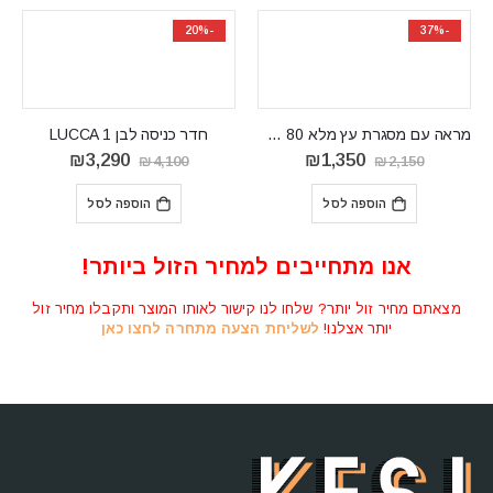
-20%
המלאי אזל
חדר כניסה לבן LUCCA 1
המחיר
המחיר
₪
3,290
₪
4,100
המקורי
הנוכחי
היה:
הוא:
הוספה לסל
₪3,290.
₪4,100.
₪
חדר כניסה לבן Nolan
₪
2,100
אנו מתחייבים למחיר הזול ביותר!
מידע נוסף
מצאתם מחיר זול יותר? שלחו לנו קישור לאותו המוצר ותקבלו מחיר זול
יותר אצלנו!
לשליחת הצעה מתחרה לחצו כאן