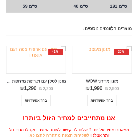
ס"מ 191
ס"מ 40
ס"מ 59
מוצרים רלוונטים נוספים:
-41%
-20%
מזנון מודרני WOW
מזנון לסלון עם ויטרינות מרחפות דגם LUSIA
המחיר
המחיר
המחיר
המחיר
₪
1,290
₪
1,990
₪
2,200
₪
2,500
המקורי
הנוכחי
המקורי
הנוכחי
היה:
הוא:
היה:
הוא:
בחר אפשרויות
בחר אפשרויות
₪1,290.
₪2,200.
₪1,990.
₪2,500.
אנו מתחייבים למחיר הזול ביותר!
מצאתם מחיר זול יותר? שלחו לנו קישור לאותו המוצר ותקבלו מחיר זול
יותר אצלנו!
לשליחת הצעה מתחרה לחצו כאן