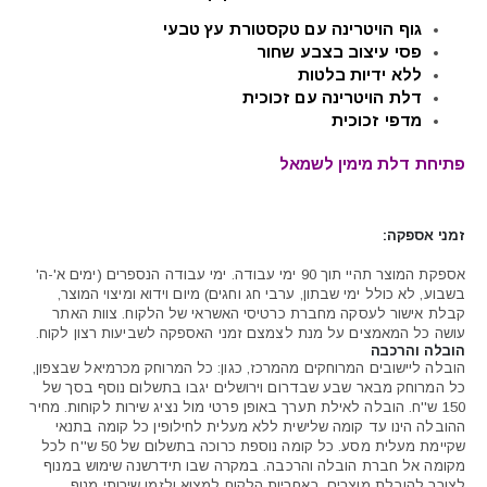
גוף הויטרינה עם טקסטורת עץ טבעי
פסי עיצוב בצבע שחור
ללא ידיות בלטות
דלת הויטרינה עם זכוכית
מדפי זכוכית
פתיחת דלת מימין לשמאל
זמני אספקה:
אספקת המוצר תהיי תוך 90 ימי עבודה. ימי עבודה הנספרים (ימים א'-ה'
בשבוע, לא כולל ימי שבתון, ערבי חג וחגים) מיום וידוא ומיצוי המוצר,
קבלת אישור לעסקה מחברת כרטיסי האשראי של הלקוח. צוות האתר
עושה כל המאמצים על מנת לצמצם זמני האספקה לשביעות רצון לקוח.
הובלה והרכבה
הובלה ליישובים המרוחקים מהמרכז, כגון: כל המרוחק מכרמיאל שבצפון,
כל המרוחק מבאר שבע שבדרום וירושלים יגבו בתשלום נוסף בסך של
150 ש''ח. הובלה לאילת תערך באופן פרטי מול נציג שירות לקוחות. מחיר
ההובלה הינו עד קומה שלישית ללא מעלית לחילופין כל קומה בתנאי
שקיימת מעלית מסע. כל קומה נוספת כרוכה בתשלום של 50 ש''ח לכל
מקומה אל חברת הובלה והרכבה. במקרה שבו תידרשנה שימוש במנוף
לצורך להובלת מוצרים, באחריות הלקוח למצוא ולזמן שירותי מנוף