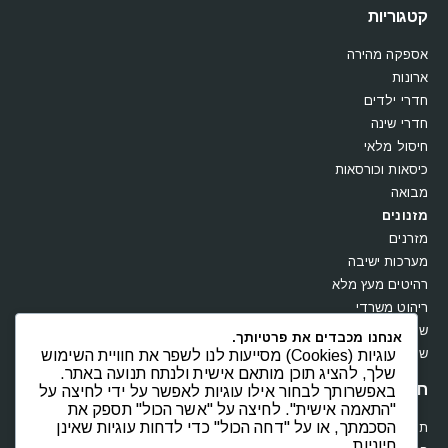
קטגוריות
אספקה מהירה
ארונות
חדרי ילדים
חדרי שינה
חיסול מלאי
כיסאות וכורסאות
מבואה
מזנונים
מזרנים
מערכות ישיבה
רהיטים מעץ מלא
ריהוט משרדי
שולחנות
אנחנו מכבדים את פרטיותך.
שידות וקומודות
עוגיות (Cookies) מסייעות לנו לשפר את חוויית השימוש
שלך, להציג תוכן מותאם אישית ולנתח תנועה באתר.
חנות
באפשרותך לבחור אילו עוגיות לאפשר על ידי לחיצה על
"התאמה אישית". לחיצה על "אשר הכול" תספק את
הסכמתך, או על "דחה הכול" כדי לדחות עוגיות שאינן
תקנון
חיוניות.