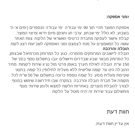
זמני אספקה:
אספקת המוצר תהיי תוך 90 ימי עבודה. ימי עבודה הנספרים (ימים א'-ה'
בשבוע, לא כולל ימי שבתון, ערבי חג וחגים) מיום וידוא ומיצוי המוצר,
קבלת אישור לעסקה מחברת כרטיסי האשראי של הלקוח. צוות האתר
עושה כל המאמצים על מנת לצמצם זמני האספקה לשביעות רצון לקוח.
הובלה והרכבה
הובלה ליישובים המרוחקים מהמרכז, כגון: כל המרוחק מכרמיאל שבצפון,
כל המרוחק מבאר שבע שבדרום וירושלים יגבו בתשלום נוסף בסך של
150 ש''ח. הובלה לאילת תערך באופן פרטי מול נציג שירות לקוחות. מחיר
ההובלה הינו עד קומה שלישית ללא מעלית לחילופין כל קומה בתנאי
שקיימת מעלית מסע. כל קומה נוספת כרוכה בתשלום של 50 ש''ח לכל
מקומה אל חברת הובלה והרכבה. במקרה שבו תידרשנה שימוש במנוף
לצורך להובלת מוצרים, באחריות הלקוח למצוא ולזמן שירותי מנוף
והתשלום עבור שירות זה יהיה מוטל על הלקוח.
חוות דעת
אין עדיין חוות דעת.