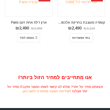
קומודה מעוצבת בחריטה אלכסונית דגם CABETO
ארון דלת אחת דגם Paris
המחיר
המחיר
המחיר
המחיר
₪
2,490
₪
2,490
₪
3,094
₪
3,124
המקורי
הנוכחי
המקורי
הנוכחי
היה:
הוא:
היה:
הוא:
בחר אפשרויות
הוספה לסל
₪2,490.
₪3,094.
₪2,490.
₪3,124.
אנו מתחייבים למחיר הזול ביותר!
מצאתם מחיר זול יותר? שלחו לנו קישור לאותו המוצר ותקבלו מחיר זול
יותר אצלנו!
לשליחת הצעה מתחרה לחצו כאן