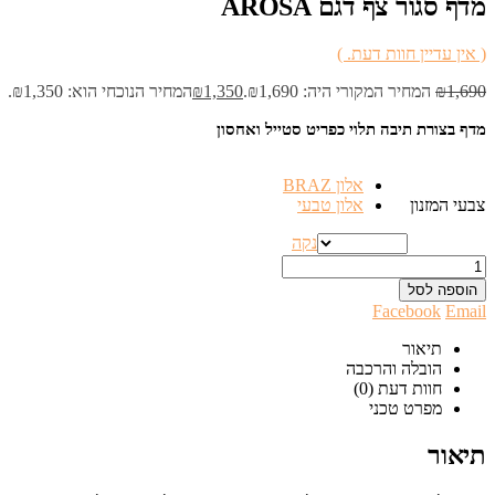
מדף סגור צף דגם AROSA
( אין עדיין חוות דעת. )
1,690
₪
המחיר המקורי היה: ₪1,690.
1,350
₪
המחיר הנוכחי הוא: ₪1,350.
מדף בצורת תיבה תלוי כפריט סטייל ואחסון
אלון BRAZ
צבעי המזנון
אלון טבעי
נקה
הוספה לסל
Facebook
Email
תיאור
הובלה והרכבה
חוות דעת (0)
מפרט טכני
תיאור