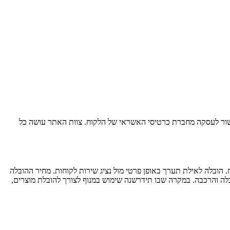
מוצר, קבלת אישור לעסקה מחברת כרטיסי האשראי של הלקוח. צוות האתר עושה כל
בים המרוחקים מהמרכז, כגון: כל המרוחק מכרמיאל שבצפון, כל המרוחק מבאר שבע שבדרום וירושלים יגבו בתשלום נוסף בסך של 150 ש''ח. הובלה לאילת תערך באופן פרטי מול נציג שירות לקוחות. מחיר ההובלה
ת מעלית מסע. כל קומה נוספת כרוכה בתשלום של 50 ש''ח לכל מקומה אל חברת הובלה והרכבה. במקרה שבו תידרשנה שימוש במנוף לצורך להובלת מוצרים,