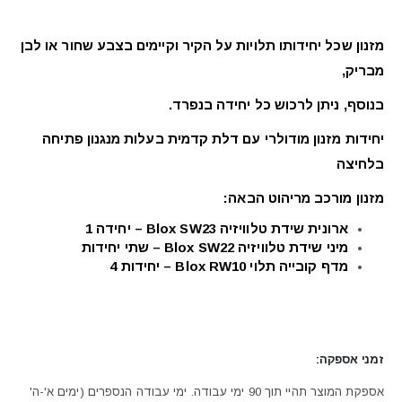
מזנון שכל
יחידותו
תלויות על הקיר וקיימים בצבע שחור או לבן
מבריק,
בנוסף, ניתן לרכוש כל יחידה בנפרד.
יחידות מזנון מודולרי עם דלת קדמית בעלות מנגנון פתיחה
בלחיצה
מ
זנון מורכב מריהוט הבאה:
ארונית שידת טלוויזיה Blox SW23 – יחידה 1
מיני שידת טלוויזיה Blox SW22 – שתי יחידות
מדף קובייה תלוי Blox RW10 – יחידות 4
זמני אספקה:
אספקת המוצר תהיי תוך 90 ימי עבודה. ימי עבודה הנספרים (ימים א'-ה'