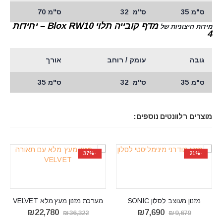
ס"מ 35
ס"מ 32
ס"מ 70
מדף קובייה תלוי Blox RW10 – יחידות
מידות חיצוניות של
4
גובה
עומק / רוחב
אורך
ס"מ 35
ס"מ 32
ס"מ 35
מוצרים רלוונטים נוספים:
-20%
-37%
מערכת מזנון מעץ מלא VELVET
המחיר
המחיר
₪
22,780
₪
36,322
המקורי
הנוכחי