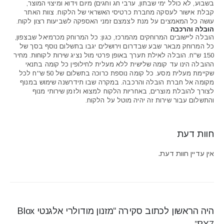
בשבוע, לא כולל ימי שבתון, ערבי חג וחגים) מיום וידוא ומיצוי המוצר,
קבלת אישור לעסקה מחברת כרטיסי האשראי של הלקוח. צוות האתר
עושה כל המאמצים על מנת לצמצם זמני האספקה לשביעות רצון לקוח.
הובלה והרכבה
הובלה ליישובים המרוחקים מהמרכז, כגון: כל המרוחק מכרמיאל שבצפון,
כל המרוחק מבאר שבע שבדרום וירושלים יגבו בתשלום נוסף בסך של
150 ש''ח. הובלה לאילת תערך באופן פרטי מול נציג שירות לקוחות. מחיר
ההובלה הינו עד קומה שלישית ללא מעלית לחילופין כל קומה בתנאי
שקיימת מעלית מסע. כל קומה נוספת כרוכה בתשלום של 50 ש''ח לכל
מקומה אל חברת הובלה והרכבה. במקרה שבו תידרשנה שימוש במנוף
לצורך להובלת מוצרים, באחריות הלקוח למצוא ולזמן שירותי מנוף
והתשלום עבור שירות זה יהיה מוטל על הלקוח.
חוות דעת
אין עדיין חוות דעת.
היה הראשון לכתוב סקירה “מזנון מודולרי אלגנטי Blox