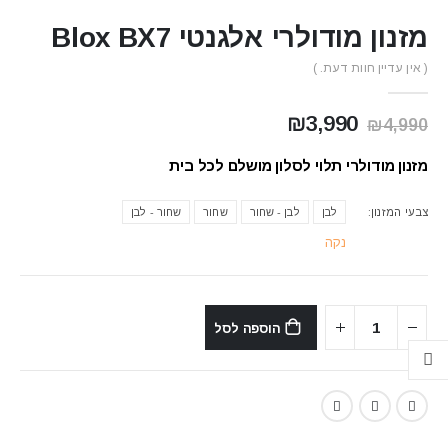
מזנון מודולרי אלגנטי Blox BX7
( אין עדיין חוות דעת. )
המחיר
המחיר
₪
3,990
₪
4,990
המקורי
הנוכחי
היה:
הוא:
מזנון מודולרי תלוי לסלון מושלם לכל בית
₪3,990.
₪4,990.
צבעי המזנון
לבן
לבן - שחור
שחור
שחור - לבן
נקה
הוספה לסל