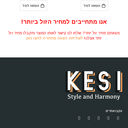
היה:
הוא:
הוספה לסל
₪22,780.
₪36,322.
₪
מזנון מודרני לסלון עם מדפים פתוחים דגם ECO
המחיר
המחיר
₪
1,590
₪
1,987
המקורי
הנוכחי
היה:
הוא:
בחר אפשרויות
₪1,590.
₪1,987.
אנו מתחייבים למחיר הזול ביותר!
מצאתם מחיר זול יותר? שלחו לנו קישור לאותו המוצר ותקבלו מחיר זול
יותר אצלנו!
לשליחת הצעה מתחרה לחצו כאן