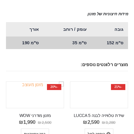
מידות חיצוניות של מזנון
גובה
עומק / רוחב
אורך
ס"מ 152
ס"מ 35
ס"מ 190
מוצרים רלוונטים נוספים:
-21%
-20%
מזנון מודרני WOW
ר
המחיר
המחיר
המחיר
₪
1,990
₪
2
₪
2,500
רי
הנוכחי
המקורי
הנוכחי
הוא:
היה:
הוא: