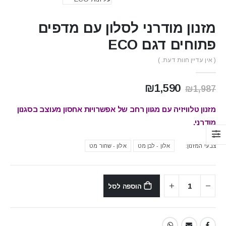
מזנון מודרני לסלון עם מדפים
פתוחים דגם ECO
( אין עדיין חוות דעת. )
המחיר
המחיר
₪
1,590
₪
1,987
המקורי
הנוכחי
היה:
הוא:
מזנון טלוויזיה עם מגוון רחב של אפשרויות אחסון מעוצב בסגנון
₪1,590.
₪1,987.
מודרני.
צבעי המזנון
אלון - לבן מט
אלון - שחור מט
הוספה לסל