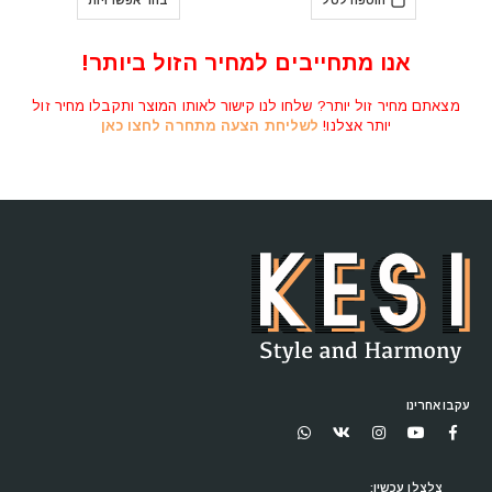
ל
בחר אפשרויות
₪1,990.
₪2,500.
₪2,590.
₪3,
מזנון מעוצב לסלון SONIC
המחיר
אנו מתחייבים למחיר הזול ביותר!
₪
7,690
₪
9,679
המקורי
היה:
מצאתם מחיר זול יותר? שלחו לנו קישור לאותו המוצר ותקבלו מחיר זול
הוספה לסל
₪9,679.
יותר אצלנו!
לשליחת הצעה מתחרה לחצו כאן
עקבו אחרינו