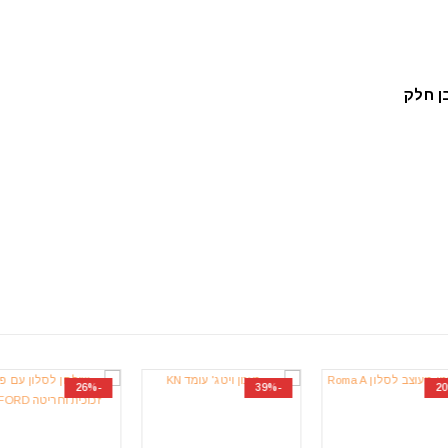
ן חלק
-21%
-26%
-39%