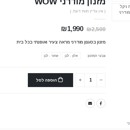
מזנון מודרני WOW
( אין עדיין חוות דעת. )
המחיר
המחיר
₪
1,990
₪
2,500
המקורי
הנוכחי
היה:
הוא:
מזנון בסגנון מודרני מראה צעיר ואופנתי בכל בית
₪1,990.
₪2,500.
צבעי המזנון
אלון - לבן
שחור - לבן
הוספה לסל
י