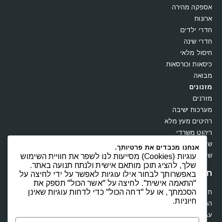
אספקה מהירה
ארונות
חדרי ילדים
חדרי שינה
חיסול מלאי
כיסאות וכורסאות
מבואה
מזנונים
מזרנים
מערכות ישיבה
רהיטים מעץ מלא
ריהוט משרדי
שולחנות
אנחנו מכבדים את פרטיותך.
עוגיות (Cookies) מסייעות לנו לשפר את חוויית השימוש
שידות וקומודות
שלך, להציג תוכן מותאם אישית ולנתח תנועה באתר.
חנות
באפשרותך לבחור אילו עוגיות לאפשר על ידי לחיצה על
"התאמה אישית". לחיצה על "אשר הכול" תספק את
הסכמתך, או על "דחה הכול" כדי לדחות עוגיות שאינן
תקנון
חיוניות.
החשבון שלי
עגלת קניות