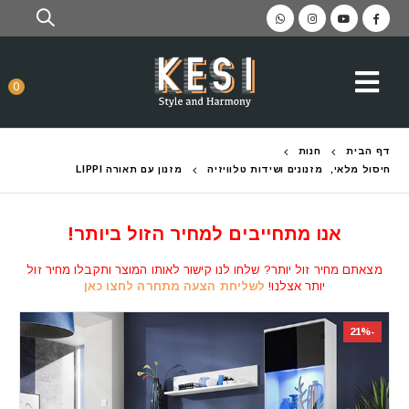
0
דף הבית
חנות
חיסול מלאי
,
מזנונים ושידות טלוויזיה
מזנון עם תאורה LIPPI
אנו מתחייבים למחיר הזול ביותר!
מצאתם מחיר זול יותר? שלחו לנו קישור לאותו המוצר ותקבלו מחיר זול
יותר אצלנו!
לשליחת הצעה מתחרה לחצו כאן
-21%