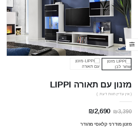
מזנון עם תאורה LIPPI
( אין עדיין חוות דעת. )
המחיר
המחיר
₪
2,690
₪
3,390
המקורי
הנוכחי
היה:
הוא:
מזנון מודרני קלאסי מהודר
₪2,690.
₪3,390.