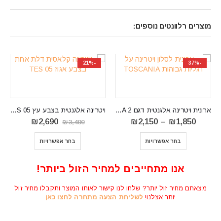
מוצרים רלוונטים נוספים:
-41%
-21%
-37%
ארונית ויטרינה אלגנטית דגם TOSCANIA 2
ויטרינה אלגנטית בצבע עץ TES 05
טווח
המחיר
המחיר
₪
2,690
₪
2,150
–
₪
1,850
₪
3,400
מחירים:
המקורי
הנוכחי
⁦₪1,850⁩
היה:
הוא:
בחר אפשרויות
בחר אפשרויות
עד
₪3,400.
₪2,690.
⁦₪2,150⁩
אנו מתחייבים למחיר הזול ביותר!
מצאתם מחיר זול יותר? שלחו לנו קישור לאותו המוצר ותקבלו מחיר זול
יותר אצלנו!
לשליחת הצעה מתחרה לחצו כאן