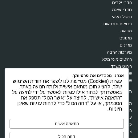
חדרי ילדים
חדרי שינה
חיסול מלאי
כיסאות וכורסאות
מבואה
מזנונים
מזרנים
מערכות ישיבה
רהיטים מעץ מלא
ריהוט משרדי
שולחנות
אנחנו מכבדים את פרטיותך.
עוגיות (Cookies) מסייעות לנו לשפר את חוויית השימוש
שידות וקומודות
שלך, להציג תוכן מותאם אישית ולנתח תנועה באתר.
חנות
באפשרותך לבחור אילו עוגיות לאפשר על ידי לחיצה על
"התאמה אישית". לחיצה על "אשר הכול" תספק את
הסכמתך, או על "דחה הכול" כדי לדחות עוגיות שאינן
תקנון
חיוניות.
החשבון שלי
עגלת קניות
התאמה אישית
קופה
צור קשר
דחה הכול