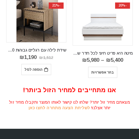
-20%
-21%
שידת לילה עם רגליים גבוהות LISSO LI10
מיטה היא פריט חיוני לכל חדר שינה LIONEL12
המחיר
המחיר
₪
1,190
₪
1,512
טווח
₪
5,980
–
המקורי
הנוכחי
מחירים:
היה:
הוא:
⁦₪5,400⁩
הוספה לסל
₪1,190.
₪1,512.
 אפשרויות
ה
עד
₪
7,100
ה
⁦₪5,980⁩
ה
בחר אפ
.
אנו מתחייבים למחיר הזול ביותר!
מצאתם מחיר זול יותר? שלחו לנו קישור לאותו המוצר ותקבלו מחיר זול
יותר אצלנו!
לשליחת הצעה מתחרה לחצו כאן