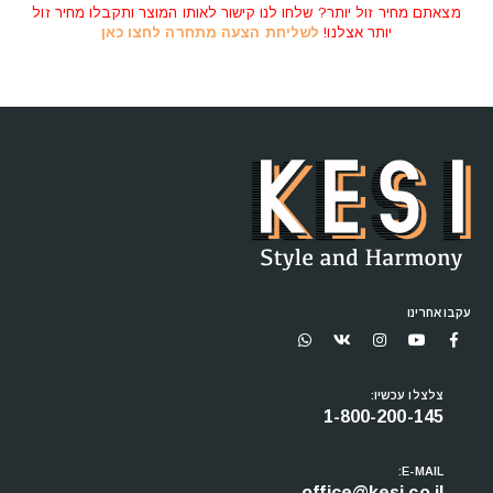
בחר אפשרויות
עד
מצאתם מחיר זול יותר? שלחו לנו קישור לאותו המוצר ותקבלו מחיר זול
⁦₪6,000⁩
יותר אצלנו!
לשליחת הצעה מתחרה לחצו כאן
עקבו אחרינו
צלצלו עכשיו:
1-800-200-145
E-MAIL: