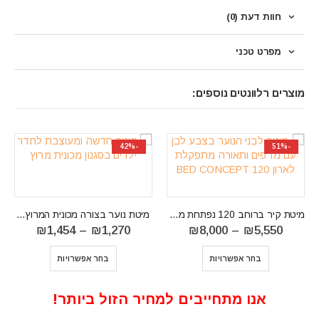
חוות דעת (0)
מפרט טכני
מוצרים רלוונטים נוספים:
-50%
-42%
מיטת קיר ברוחב 120 נפתחת מארון מדגם BED CONCEPT 120
‏ מיטת נוער בצורה מכונית המרוץ SPEED
ווח
טווח
₪
1,454
–
₪
1,270
חירים:
מחירים:
⁦₪1,270⁩
⁦₪5,550⁩
בחר אפשרויות
ד
עד
⁦₪1,454⁩
מיטה וחצי התקפלת לארון קיר דגם ro 120
טווח
₪
6,000
–
₪
4,100
אנו מתחייבים למחיר הזול ביותר!
מחיר