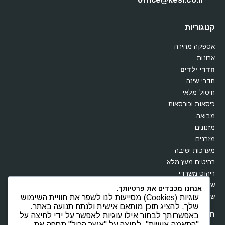
office@kesi.co.il
קטגוריות
אספקה מהירה
ארונות
חדרי ילדים
חדרי שינה
חיסול מלאי
כיסאות וכורסאות
מבואה
מזנונים
מזרנים
מערכות ישיבה
רהיטים מעץ מלא
ריהוט משרדי
אנחנו מכבדים את פרטיותך.
שולחנות
עוגיות (Cookies) מסייעות לנו לשפר את חוויית השימוש
שלך, להציג תוכן מותאם אישית ולנתח תנועה באתר.
שידות וקומודות
באפשרותך לבחור אילו עוגיות לאפשר על ידי לחיצה על
חנות
"התאמה אישית". לחיצה על "אשר הכול" תספק את