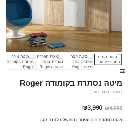
מיטה נסתרת בקומודה Roger
( אין עדיין חוות דעת. )
המחיר
המחיר
₪
3,990
₪
4,990
המקורי
הנוכחי
היה:
הוא:
מיטה נסתרת הינו הפתרון המושלם לחדר קטן
₪3,990.
₪4,990.