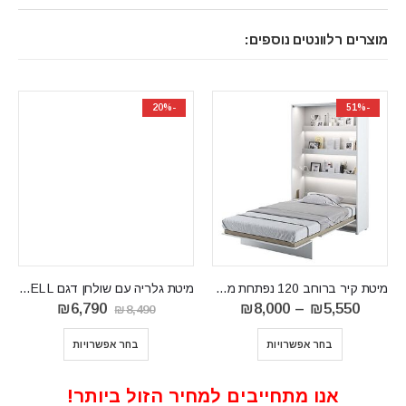
מוצרים רלוונטים נוספים:
-20%
-51%
מיטת קיר ברוחב 120 נפתחת מארון מדגם BED CONCEPT 120
מיטת גלריה עם שולחן דגם LEVEL L
טווח
המחיר
המחיר
₪
6,790
₪
8,000
–
₪
5,550
₪
8,490
מחירים:
המקורי
הנוכחי
⁦₪5,550⁩
היה:
הוא:
בחר אפשרויות
בחר אפשרויות
₪
עד
₪8,490.
₪6,790.
⁦₪8,000⁩
אנו מתחייבים למחיר הזול ביותר!