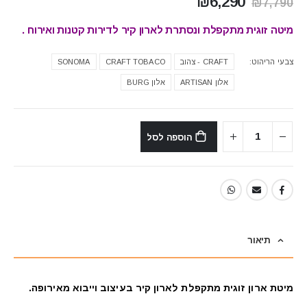
המחיר
המחיר
₪
6,290
₪
7,790
המקורי
הנוכחי
היה:
הוא:
מיטה זוגית מתקפלת ונסתרת לארון קיר לדירות קטנות ואירוח .
₪6,290.
₪7,790.
צבעי הריהוט
CRAFT - צהוב
CRAFT TOBACO
SONOMA
אלון ARTISAN
אלון BURG
הוספה לסל
תיאור
מיטת ארון זוגית מתקפלת לארון קיר בעיצוב וייבוא מאירופה.