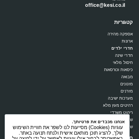
office@kesi.co.il
קטגוריות
אספקה מהירה
ארונות
חדרי ילדים
חדרי שינה
חיסול מלאי
כיסאות וכורסאות
מבואה
מזנונים
מזרנים
מערכות ישיבה
רהיטים מעץ מלא
ריהוט משרדי
שולחנות
אנחנו מכבדים את פרטיותך.
שידות וקומודות
עוגיות (Cookies) מסייעות לנו לשפר את חוויית השימוש
שלך, להציג תוכן מותאם אישית ולנתח תנועה באתר.
חנות
באפשרותך לבחור אילו עוגיות לאפשר על ידי לחיצה על