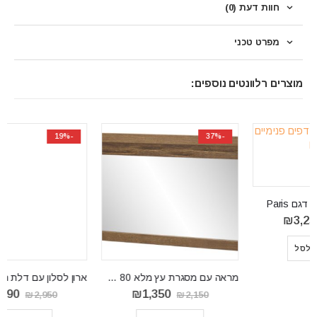
חוות דעת (0)
מפרט טכני
מוצרים רלוונטים נוספים:
-19%
-37%
ארון לסלון עם דלת ראווה דגם ROMA 2
המחיר
המחיר
₪
2,390
₪
2,950
המקורי
הנוכחי
היה:
הוא:
הוספה לסל
₪2,390.
₪2,950.
₪
מראה עם מסגרת עץ מלא VELVET 80
המחיר
המחיר
₪
1,350
₪
2,150
המקורי
הנוכחי
היה:
הוא: