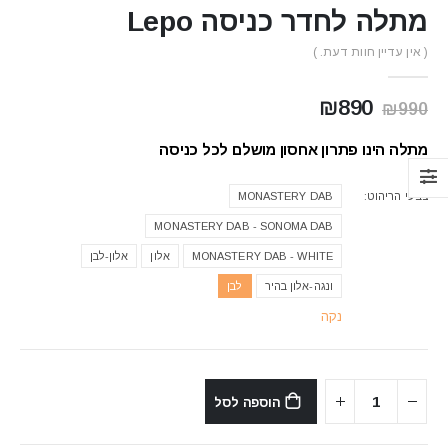
מתלה לחדר כניסה Lepo
( אין עדיין חוות דעת. )
המחיר
המחיר
₪
890
₪
990
המקורי
הנוכחי
היה:
הוא:
מתלה הינו פתרון אחסון מושלם לכל כניסה
₪890.
₪990.
צבעי הריהוט
MONASTERY DAB
MONASTERY DAB - SONOMA DAB
MONASTERY DAB - WHITE
אלון
אלון-לבן
ונגה-אלון בהיר
לבן
נקה
הוספה לסל