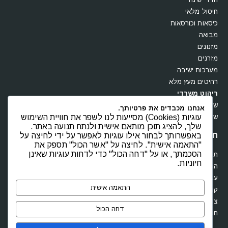
חיסול מלאי
כיסאות וכורסאות
מבואה
מזנונים
מזרנים
מערכות ישיבה
רהיטים מעץ מלא
ריהוט משרדי
שולחנות
אנחנו מכבדים את פרטיותך.
שידות וקומודות
עוגיות (Cookies) מסייעות לנו לשפר את חוויית השימוש
שלך, להציג תוכן מותאם אישית ולנתח תנועה באתר.
חנות
באפשרותך לבחור אילו עוגיות לאפשר על ידי לחיצה על
"התאמה אישית". לחיצה על "אשר הכול" תספק את
הסכמתך, או על "דחה הכול" כדי לדחות עוגיות שאינן
תקנון
חיוניות.
החשבון שלי
עגלת קניות
התאמה אישית
קופה
צור קשר
דחה הכול
חוות דעת