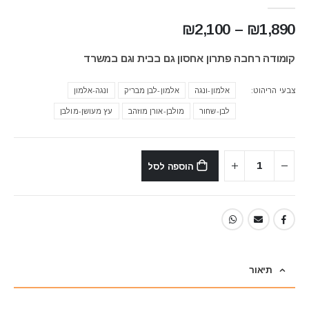
טווח
₪
2,100
–
₪
1,890
מחירים:
קומודה רחבה פתרון אחסון גם בבית וגם במשרד
עד
צבעי הריהוט
אלמון-ונגה
אלמון-לבן מבריק
ונגה-אלמון
לבן-שחור
מולבן-אורן מוזהב
עץ מעושן-מולבן
הוספה לסל
תיאור