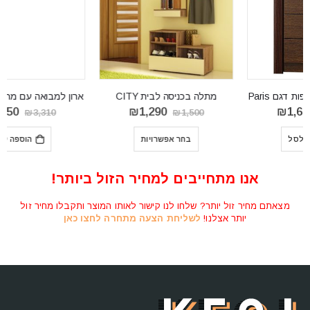
מתלה בכניסה לבית CITY
ארון למבואה עם מראה LUCCA 8
המחיר
המחיר
המחיר
המחיר
₪
2,650
₪
1,290
₪
3,310
₪
1,500
המקורי
הנוכחי
המקורי
הנוכחי
היה:
הוא:
היה:
הוא:
בחר אפשרויות
הוספה לסל
₪2,650.
₪3,310.
₪1,290.
₪1,500.
₪
אנו מתחייבים למחיר הזול ביותר!
מצאתם מחיר זול יותר? שלחו לנו קישור לאותו המוצר ותקבלו מחיר זול
יותר אצלנו!
לשליחת הצעה מתחרה לחצו כאן