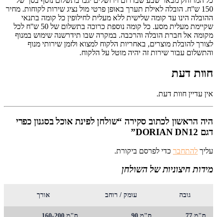
כל המרוחק מבאר שבע שבדרום וירושלים יגבו בתשלום נוסף בסך של
150 ש''ח. הובלה לאילת תערך באופן פרטי מול נציג שירות לקוחות. מחיר
ההובלה הינו עד קומה שלישית ללא מעלית לחילופין כל קומה בתנאי
שקיימת מעלית מסע. כל קומה נוספת כרוכה בתשלום של 50 ש''ח לכל
מקומה אל חברת הובלה והרכבה. במקרה שבו תידרשנה שימוש במנוף
לצורך להובלת מוצרים, באחריות הלקוח למצוא ולזמן שירותי מנוף
והתשלום עבור שירות זה יהיה מוטל על הלקוח.
חוות דעת
אין עדיין חוות דעת.
היה הראשון לכתוב סקירה “שולחן לפינת אוכל בסגנון כפרי
דגם DORIAN DN12”
עליך
להתחבר
כדי לפרסם ביקורת.
מידות חיצוניות של השולחן
גובה
עומק / רוחב
אורך
ס"מ 77
ס"מ 90
ס"מ 160-200