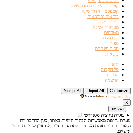
רהיטים מעץ מלא
קומודות ושידות לחדר שינה
קומפלט – חדרי שינה
כיסאות וכורסאות
ריהוט משרדי
מערכות ישיבה
מטבחים
כורסאות
ספות
ספות פינתיות
כיסאות
תקנון
סל הקניות
התחבר
הרשמה
Accept All
Reject All
Customize
Powered by
✖
...
הצג עוד
►
עוגיות נחוצות
סטנדרטי
עוגיות נחוצות מאפשרות תכונות חיוניות באתר, כגון התחברויות
מאובטחות והתאמת העדפות הסכמה. עוגיות אלו אינן שומרות נתונים
אישיים.