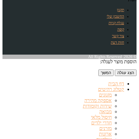
תקנון
החשבון שלי
עגלת קניות
קופה
צור קשר
חוות דעת
© 2026. All Rights Reserved
הוספת מוצר לעגלה:
הצג עגלה
המשך
דף הבית
קטלוג רהיטים
מזנונים
אספקה מהירה
שידות וקומודות
מבואה
חיסול מלאי
חדרי ילדים
מזרנים
ארונות