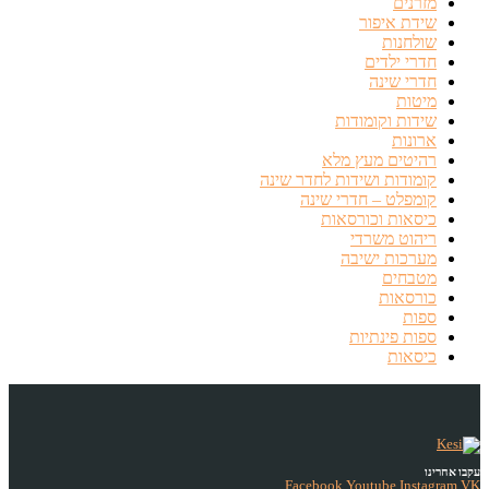
מזרנים
שידת איפור
שולחנות
חדרי ילדים
חדרי שינה
מיטות
שידות וקומודות
ארונות
רהיטים מעץ מלא
קומודות ושידות לחדר שינה
קומפלט – חדרי שינה
כיסאות וכורסאות
ריהוט משרדי
מערכות ישיבה
מטבחים
כורסאות
ספות
ספות פינתיות
כיסאות
עקבו אחרינו
Facebook
Youtube
Instagram
VK