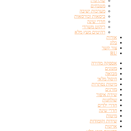
שולחנות
מטבחים
מערכות ישיבה
כיסאות וכורסאות
חדרי שינה
ריהוט משרדי
רהיטים מעץ מלא
אודות
בלוג
צור קשר
RU
אספקה מהירה
מזנונים
מבואה
חיסול מלאי
מיטות נסתרות
מזרנים
שידת איפור
שולחנות
חדרי ילדים
חדרי שינה
מיטות
שידות וקומודות
ארונות