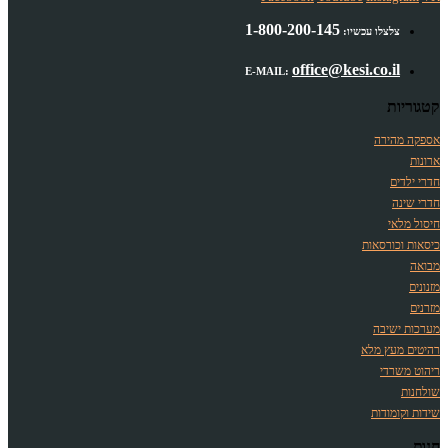
1-800-200-145
צלצלו עכשיו:
office@kesi.co.il
E-MAIL:
קטגוריות
אספקה מהירה
ארונות
חדרי ילדים
חדרי שינה
חיסול מלאי
כיסאות וכורסאות
מבואה
מזנונים
מזרנים
מערכות ישיבה
רהיטים מעץ מלא
ריהוט משרדי
שולחנות
שידות וקומודות
חנות