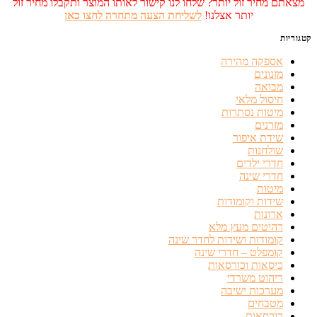
מצאתם מחיר זול יותר? שלחו לנו קישור לאותו המוצר ותקבלו מחיר זול
יותר אצלנו!
לשליחת הצעה מתחרה לחצו כאן
קטגוריות
אספקה מהירה
מזנונים
מבואה
חיסול מלאי
מיטות נסתרות
מזרנים
שידת איפור
שולחנות
חדרי ילדים
חדרי שינה
מיטות
שידות וקומודות
ארונות
רהיטים מעץ מלא
קומודות ושידות לחדר שינה
קומפלט – חדרי שינה
כיסאות וכורסאות
ריהוט משרדי
מערכות ישיבה
מטבחים
כורסאות