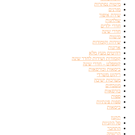
מיטות נסתרות
מזרנים
שידת איפור
שולחנות
חדרי ילדים
חדרי שינה
מיטות
שידות וקומודות
ארונות
רהיטים מעץ מלא
קומודות ושידות לחדר שינה
קומפלט – חדרי שינה
כיסאות וכורסאות
ריהוט משרדי
מערכות ישיבה
מטבחים
כורסאות
ספות
ספות פינתיות
כיסאות
תקנון
סל הקניות
התחבר
הרשמה