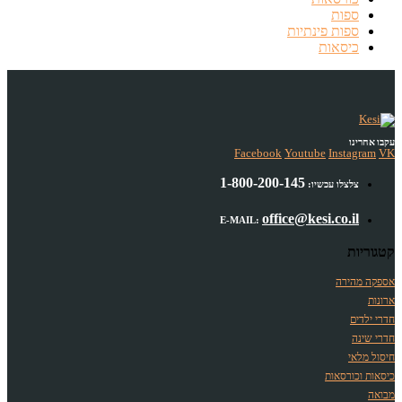
ספות
ספות פינתיות
כיסאות
עקבו אחרינו
Facebook
Youtube
Instagram
VK
1-800-200-145
צלצלו עכשיו:
office@kesi.co.il
E-MAIL:
קטגוריות
אספקה מהירה
ארונות
חדרי ילדים
חדרי שינה
חיסול מלאי
כיסאות וכורסאות
מבואה