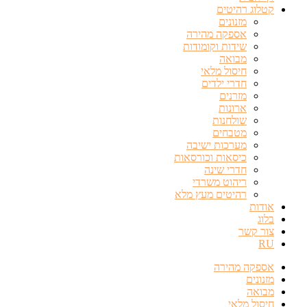
קטלוג רהיטים
מזנונים
אספקה מהירה
שידות וקומודות
מבואה
חיסול מלאי
חדרי ילדים
מזרנים
ארונות
שולחנות
מטבחים
מערכות ישיבה
כיסאות וכורסאות
חדרי שינה
ריהוט משרדי
רהיטים מעץ מלא
אודות
בלוג
צור קשר
RU
אספקה מהירה
מזנונים
מבואה
חיסול מלאי