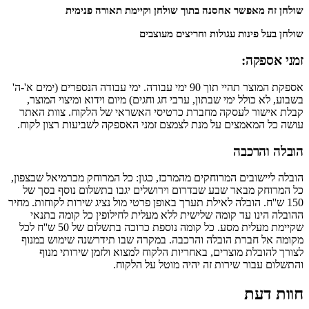
שולחן זה מאפשר אחסנה בתוך שולחן וקיימת תאורה פנימית
שולחן בעל פינות עגולות וחריצים מעוצבים
זמני אספקה:
אספקת המוצר תהיי תוך 90 ימי עבודה. ימי עבודה הנספרים (ימים א'-ה'
בשבוע, לא כולל ימי שבתון, ערבי חג וחגים) מיום וידוא ומיצוי המוצר,
קבלת אישור לעסקה מחברת כרטיסי האשראי של הלקוח. צוות האתר
עושה כל המאמצים על מנת לצמצם זמני האספקה לשביעות רצון לקוח.
הובלה והרכבה
הובלה ליישובים המרוחקים מהמרכז, כגון: כל המרוחק מכרמיאל שבצפון,
כל המרוחק מבאר שבע שבדרום וירושלים יגבו בתשלום נוסף בסך של
150 ש''ח. הובלה לאילת תערך באופן פרטי מול נציג שירות לקוחות. מחיר
ההובלה הינו עד קומה שלישית ללא מעלית לחילופין כל קומה בתנאי
שקיימת מעלית מסע. כל קומה נוספת כרוכה בתשלום של 50 ש''ח לכל
מקומה אל חברת הובלה והרכבה. במקרה שבו תידרשנה שימוש במנוף
לצורך להובלת מוצרים, באחריות הלקוח למצוא ולזמן שירותי מנוף
והתשלום עבור שירות זה יהיה מוטל על הלקוח.
חוות דעת