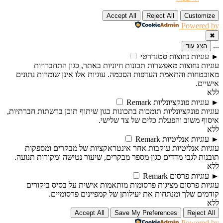
Accept All
Reject All
Customize
Powered by
✖
...
הצג עוד
►
עוגיות נחוצות
סטנדרטי
עוגיות נחוצות מאפשרות תכונות חיוניות באתר, כגון התחברויות
מאובטחות והתאמת העדפות הסכמה. עוגיות אלו אינן שומרות נתונים
אישיים.
ללא
►
עוגיות פונקציונליות
Remark
עוגיות פונקציונליות תומכות בתכונות כגון שיתוף תוכן ברשתות חברתיות,
איסוף משוב והפעלת כלים של צד שלישי.
ללא
►
עוגיות אנליטיות
Remark
עוגיות אנליטיות עוקבות אחר אינטראקציות של מבקרים ומספקות
תובנות לגבי מדדים כגון מספר מבקרים, שיעור נטישה ומקורות תנועה.
ללא
►
עוגיות פרסום
Remark
עוגיות פרסום מציגות פרסומות מותאמות אישית על בסיס ביקורים
קודמים שלך ומנתחות את יעילותן של קמפיינים פרסומיים.
ללא
Accept All
Save My Preferences
Reject All
Powered by