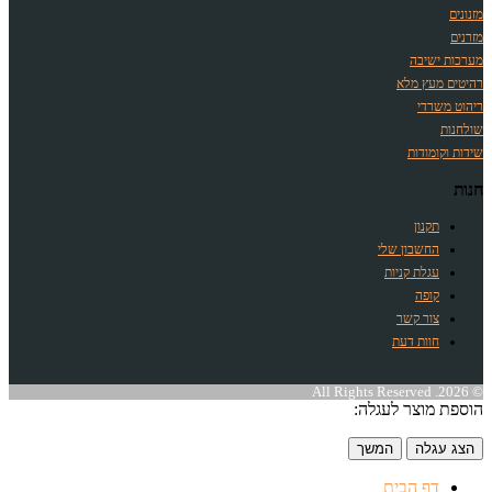
מזנונים
מזרנים
מערכות ישיבה
רהיטים מעץ מלא
ריהוט משרדי
שולחנות
שידות וקומודות
חנות
תקנון
החשבון שלי
עגלת קניות
קופה
צור קשר
חוות דעת
© 2026. All Rights Reserved
הוספת מוצר לעגלה:
הצג עגלה
המשך
דף הבית