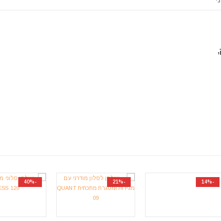
י
-40%
-21%