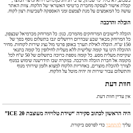
בשבוע, לא כולל ימי שבתון, ערבי חג וחגים) מיום וידוא ומיצוי המוצר,
קבלת אישור לעסקה מחברת כרטיסי האשראי של הלקוח. צוות האתר
עושה כל המאמצים על מנת לצמצם זמני האספקה לשביעות רצון לקוח.
הובלה והרכבה
הובלה ליישובים המרוחקים מהמרכז, כגון: כל המרוחק מכרמיאל שבצפון,
כל המרוחק מבאר שבע שבדרום וירושלים יגבו בתשלום נוסף בסך של
150 ש''ח. הובלה לאילת תערך באופן פרטי מול נציג שירות לקוחות. מחיר
ההובלה הינו עד קומה שלישית ללא מעלית לחילופין כל קומה בתנאי
שקיימת מעלית מסע. כל קומה נוספת כרוכה בתשלום של 50 ש''ח לכל
מקומה אל חברת הובלה והרכבה. במקרה שבו תידרשנה שימוש במנוף
לצורך להובלת מוצרים, באחריות הלקוח למצוא ולזמן שירותי מנוף
והתשלום עבור שירות זה יהיה מוטל על הלקוח.
חוות דעת
אין עדיין חוות דעת.
היה הראשון לכתוב סקירה “שידת טלויזיה מעוצבת ICE 20”
עליך
להתחבר
כדי לפרסם ביקורת.