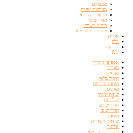
מטבחים
מערכות ישיבה
כיסאות וכורסאות
חדרי שינה
ריהוט משרדי
רהיטים מעץ מלא
אודות
בלוג
צור קשר
RU
אספקה מהירה
מזנונים
מבואה
חיסול מלאי
מיטות נסתרות
מזרנים
שידת איפור
שולחנות
חדרי ילדים
חדרי שינה
מיטות
שידות וקומודות
ארונות
רהיטים מעץ מלא