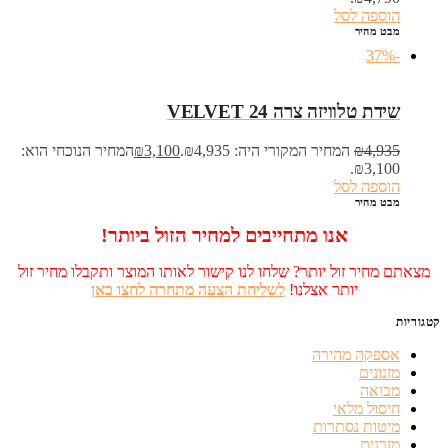
הוספה לסל
מבט מהיר
-37%
שידת טלוויזה צרה VELVET 24
4,935
₪
המחיר המקורי היה: ₪4,935.
3,100
₪
המחיר הנוכחי הוא:
₪3,100.
הוספה לסל
מבט מהיר
אנו מתחייבים למחיר הזול ביותר!
מצאתם מחיר זול יותר? שלחו לנו קישור לאותו המוצר ותקבלו מחיר זול
יותר אצלנו!
לשליחת הצעה מתחרה לחצו כאן
קטגוריות
אספקה מהירה
מזנונים
מבואה
חיסול מלאי
מיטות נסתרות
מזרנים