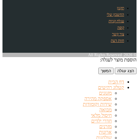
תקנון
החשבון שלי
עגלת קניות
קופה
צור קשר
חוות דעת
© 2026. All Rights Reserved
הוספת מוצר לעגלה:
הצג עגלה
המשך
דף הבית
קטלוג רהיטים
מזנונים
אספקה מהירה
שידות וקומודות
מבואה
חיסול מלאי
חדרי ילדים
מזרנים
ארונות
שולחנות