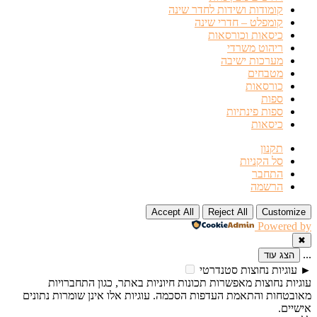
קומודות ושידות לחדר שינה
קומפלט – חדרי שינה
כיסאות וכורסאות
ריהוט משרדי
מערכות ישיבה
מטבחים
כורסאות
ספות
ספות פינתיות
כיסאות
תקנון
סל הקניות
התחבר
הרשמה
Accept All
Reject All
Customize
Powered by
✖
...
הצג עוד
►
עוגיות נחוצות
סטנדרטי
עוגיות נחוצות מאפשרות תכונות חיוניות באתר, כגון התחברויות
מאובטחות והתאמת העדפות הסכמה. עוגיות אלו אינן שומרות נתונים
אישיים.