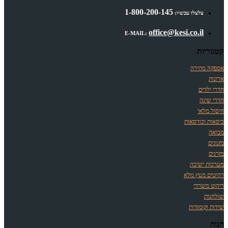
1-800-200-145
צלצלו עכשיו:
office@kesi.co.il
E-MAIL:
קטגוריות
אספקה מהירה
ארונות
חדרי ילדים
חדרי שינה
חיסול מלאי
כיסאות וכורסאות
מבואה
מזנונים
מזרנים
מערכות ישיבה
רהיטים מעץ מלא
ריהוט משרדי
שולחנות
שידות וקומודות
חנות