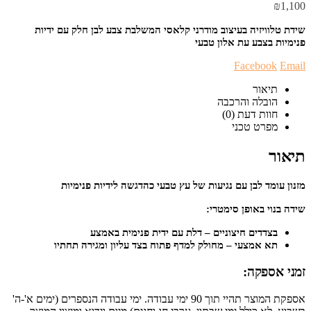
₪
1,100
שידת טלוויזיה בעיצוב מודרני קלאסי המשלבת צבע לבן חלק עם ידיות
פנימיות בצבע עת אלון טבעי
Facebook
Email
תיאור
הובלה והרכבה
חוות דעת (0)
מפרט טכני
תיאור
מזנון עומד לבן עם נגיעות של עץ טבעי כהדגשה לידיות פנימיות
שידה בנוי באופן סימטרי:
בצדדים חיצוניים – דלת עם ידית פנימית באמצע
תא אמצעי – מחולק למדף פתוח בצד עליון ומגירה תחתיו
זמני אספקה:
אספקת המוצר תהיי תוך 90 ימי עבודה. ימי עבודה הנספרים (ימים א'-ה'