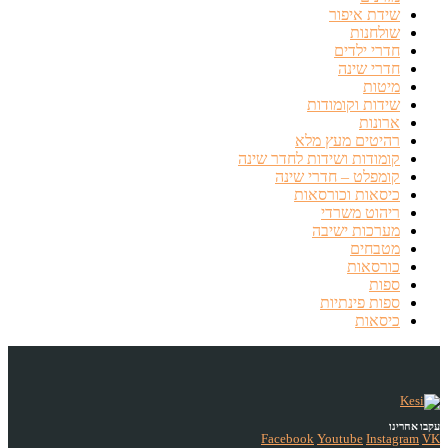
שידת איפור
שולחנות
חדרי ילדים
חדרי שינה
מיטות
שידות וקומודות
ארונות
רהיטים מעץ מלא
קומודות ושידות לחדר שינה
קומפלט – חדרי שינה
כיסאות וכורסאות
ריהוט משרדי
מערכות ישיבה
מטבחים
כורסאות
ספות
ספות פינתיות
כיסאות
עקבו אחרינו
Facebook
Youtube
Instagram
VK