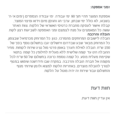
זמני אספקה:
אספקת המוצר תהיי תוך 90 ימי עבודה. ימי עבודה הנספרים (ימים א'-ה'
בשבוע, לא כולל ימי שבתון, ערבי חג וחגים) מיום וידוא ומיצוי המוצר,
קבלת אישור לעסקה מחברת כרטיסי האשראי של הלקוח. צוות האתר
עושה כל המאמצים על מנת לצמצם זמני האספקה לשביעות רצון לקוח.
הובלה והרכבה
הובלה ליישובים המרוחקים מהמרכז, כגון: כל המרוחק מכרמיאל שבצפון,
כל המרוחק מבאר שבע שבדרום וירושלים יגבו בתשלום נוסף בסך של
150 ש''ח. הובלה לאילת תערך באופן פרטי מול נציג שירות לקוחות. מחיר
ההובלה הינו עד קומה שלישית ללא מעלית לחילופין כל קומה בתנאי
שקיימת מעלית מסע. כל קומה נוספת כרוכה בתשלום של 50 ש''ח לכל
מקומה אל חברת הובלה והרכבה. במקרה שבו תידרשנה שימוש במנוף
לצורך להובלת מוצרים, באחריות הלקוח למצוא ולזמן שירותי מנוף
והתשלום עבור שירות זה יהיה מוטל על הלקוח.
חוות דעת
אין עדיין חוות דעת.