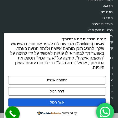
חדרי ילדים
חדרי שינה
חיסול מלאי
כיסאות וכורסאות
מבואה
מזנונים
אנחנו מכבדים את פרטיותך.
מזרנים
עוגיות (Cookies) מסייעות לנו לשפר את חוויית השימוש
מערכות ישיבה
שלך, להציג תוכן מותאם אישית ולנתח תנועה באתר.
רהיטים מעץ מלא
באפשרותך לבחור אילו עוגיות לאפשר על ידי לחיצה על
"התאמה אישית". לחיצה על "אשר הכול" תספק את
ריהוט משרדי
הסכמתך, או על "דחה הכול" כדי לדחות עוגיות שאינן
שולחנות
חיוניות.
שידות וקומודות
חנות
התאמה אישית
תקנון
דחה הכול
החשבון שלי
עגלת קניות
אשר הכול
קופה
Powered by
צור קשר