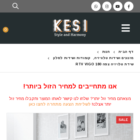
0
דף הבית
חנות
מזנונים ושידות טלוויזיה
,
קומודות ושידות לסלון
שידת טלויזיה צפה RTV VIGO 180
אנו מתחייבים למחיר הזול ביותר!
מצאתם מחיר זול יותר? שלחו לנו קישור לאותו המוצר ותקבלו מחיר זול
יותר אצלנו!
לשליחת הצעה מתחרה לחצו כאן
SALE