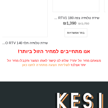
שידת טלוויזיה צפה 180 Switch RTV1
שידת טלוויזיה תלוי VIGO RTV 140
המחיר
המחיר
טווח
₪
1,290
–
₪
1,195
₪
1,390
₪
1,750
המקורי
הנוכחי
מחירים:
היה:
הוא:
בחר אפשרויות
בחר אפשרויות
₪
₪1,750.
₪1,390.
עד
⁦₪1,290⁩
אנו מתחייבים למחיר הזול ביותר!
מצאתם מחיר זול יותר? שלחו לנו קישור לאותו המוצר ותקבלו מחיר זול
יותר אצלנו!
לשליחת הצעה מתחרה לחצו כאן