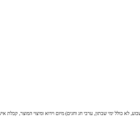
פרים (ימים א'-ה' בשבוע, לא כולל ימי שבתון, ערבי חג וחגים) מיום וידוא ומיצוי ה