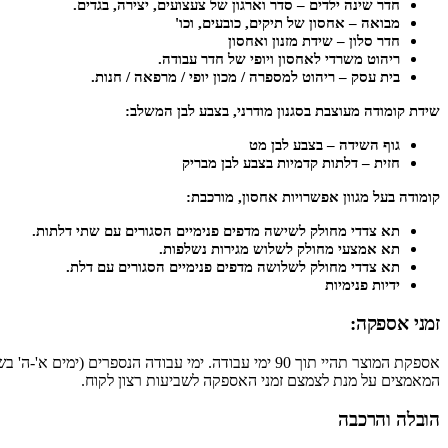
חדר שינה ילדים – סדר וארגון של צעצועים, יצירה, בגדים.
מבואה – אחסון של תיקים, כובעים, וכו'
חדר סלון – שידת מזנון ואחסון
ריהוט משרדי לאחסון ויופי של חדר עבודה.
בית עסק – ריהוט למספרה / מכון יופי / מרפאה / חנות.
שידת קומודה מעוצבת בסגנון מודרני, בצבע לבן המשלב:
גוף השידה – בצבע לבן מט
חזית – דלתות קדמיות בצבע לבן מבריק
קומודה בעל מגוון אפשרויות אחסון, מורכבת:
תא צדדי מחולק לשישה מדפים פנימיים הסגורים עם שתי דלתות.
תא אמצעי מחולק לשלוש מגירות נשלפות.
תא צדדי מחולק לשלושה מדפים פנימיים הסגורים עם דלת.
ידיות פנימיות
זמני אספקה:
אספקת המוצר תהיי תוך 90 ימי עבודה. ימי עבודה הנס
המאמצים על מנת לצמצם זמני האספקה לשביעות רצון לקוח.
הובלה והרכבה